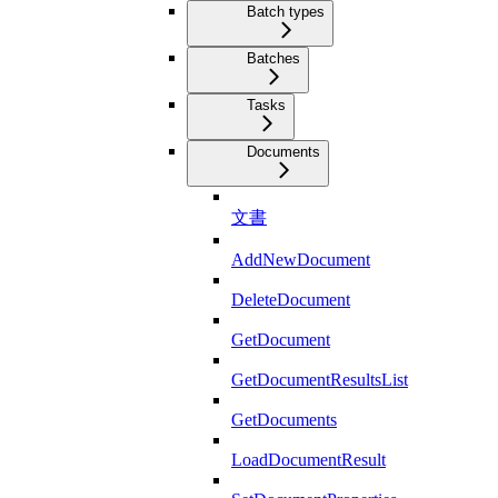
Batch types
Batches
Tasks
Documents
文書
AddNewDocument
DeleteDocument
GetDocument
GetDocumentResultsList
GetDocuments
LoadDocumentResult