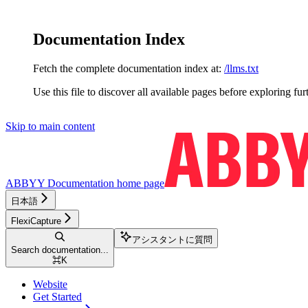
Documentation Index
Fetch the complete documentation index at:
/llms.txt
Use this file to discover all available pages before exploring fur
Skip to main content
ABBYY Documentation
home page
日本語
FlexiCapture
アシスタントに質問
Search documentation...
⌘
K
Website
Get Started