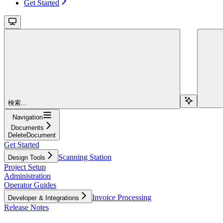
Get Started
検索...
Navigation
Documents
DeleteDocument
Get Started
Scanning Station
Design Tools
Project Setup
Administration
Operator Guides
Invoice Processing
Developer & Integrations
Release Notes