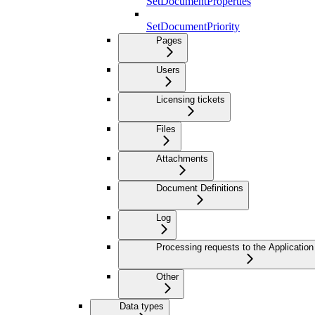
SetDocumentProperties
SetDocumentPriority
Pages
Users
Licensing tickets
Files
Attachments
Document Definitions
Log
Processing requests to the Application
Other
Data types