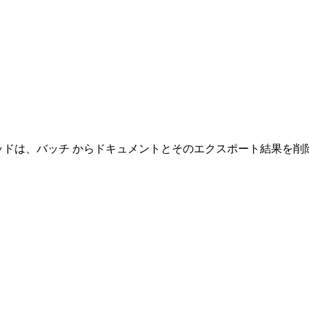
DeleteDocument メソッドは、バッチ からドキュメントとそのエクス