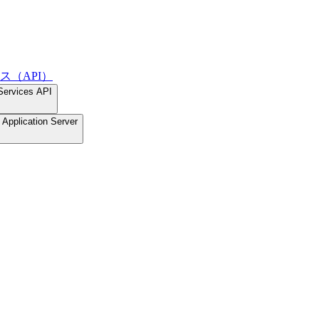
ス（API）
Services API
Application Server