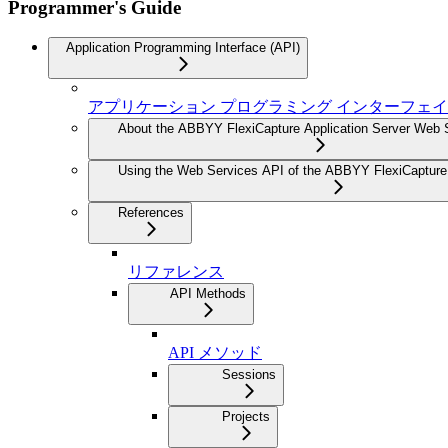
Programmer's Guide
Application Programming Interface (API)
アプリケーション プログラミング インターフェイ
About the ABBYY FlexiCapture Application Server Web 
Using the Web Services API of the ABBYY FlexiCapture 
References
リファレンス
API Methods
API メソッド
Sessions
Projects