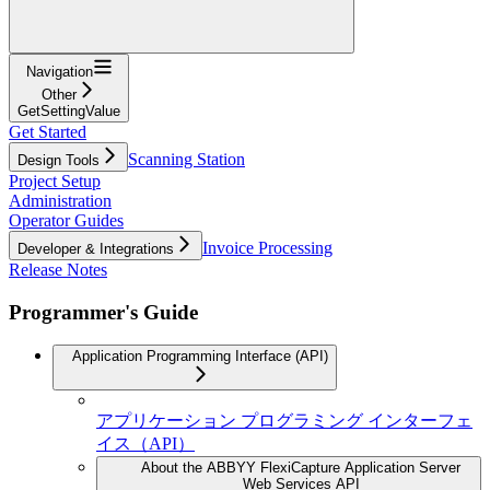
Navigation
Other
GetSettingValue
Get Started
Scanning Station
Design Tools
Project Setup
Administration
Operator Guides
Invoice Processing
Developer & Integrations
Release Notes
Programmer's Guide
Application Programming Interface (API)
アプリケーション プログラミング インターフェ
イス（API）
About the ABBYY FlexiCapture Application Server
Web Services API