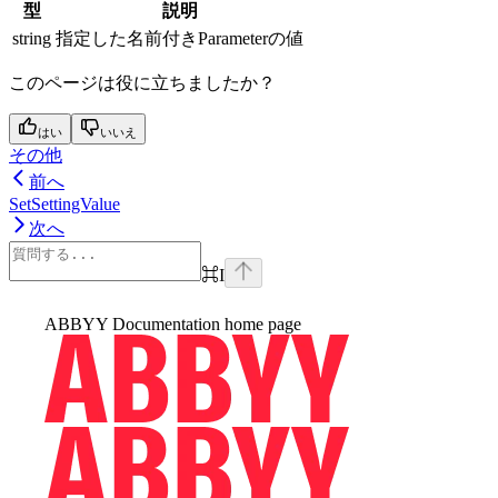
型
説明
string
指定した名前付きParameterの値
このページは役に立ちましたか？
はい
いいえ
その他
前へ
SetSettingValue
次へ
⌘
I
ABBYY Documentation
home page