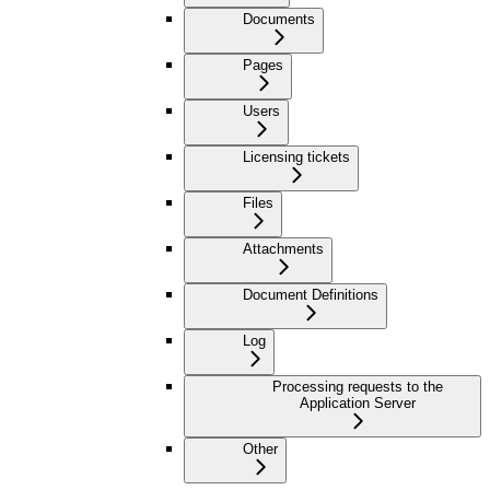
Documents
Pages
Users
Licensing tickets
Files
Attachments
Document Definitions
Log
Processing requests to the
Application Server
Other