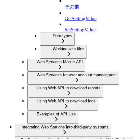
その他
GetSettingValue
SetSettingValue
Data types
Working with files
Web Services Mobile API
Web Services for user account management
Using Web API to download reports
Using Web API to download logs
Examples of API Use
Integrating Web Stations into third-party systems