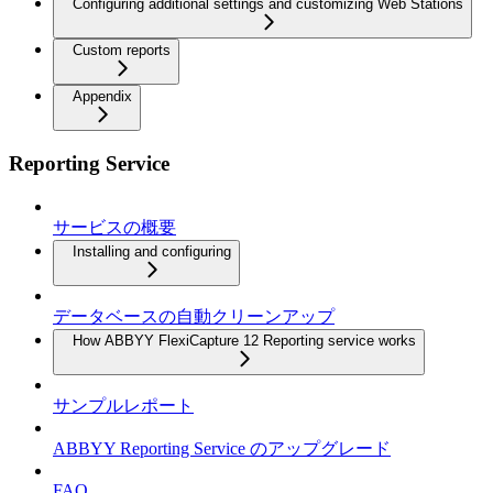
Configuring additional settings and customizing Web Stations
Custom reports
Appendix
Reporting Service
サービスの概要
Installing and configuring
データベースの自動クリーンアップ
How ABBYY FlexiCapture 12 Reporting service works
サンプルレポート
ABBYY Reporting Service のアップグレード
FAQ