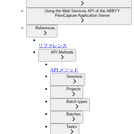
Using the Web Services API of the ABBYY
FlexiCapture Application Server
References
リファレンス
API Methods
API メソッド
Sessions
Projects
Batch types
Batches
Tasks