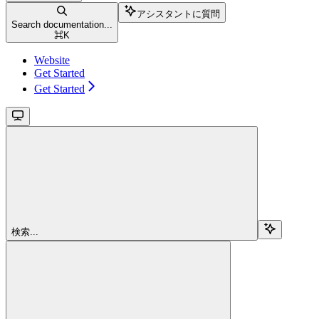
アシスタントに質問
Search documentation...
⌘
K
Website
Get Started
Get Started
検索...