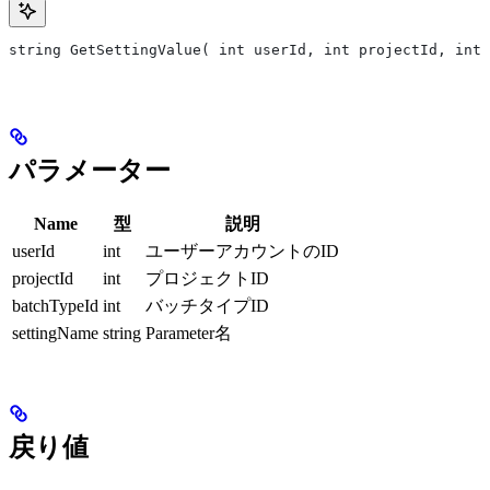
string GetSettingValue( int userId, int projectId, int
パラメーター
Name
型
説明
userId
int
ユーザーアカウントのID
projectId
int
プロジェクトID
batchTypeId
int
バッチタイプID
settingName
string
Parameter名
戻り値