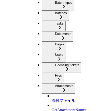
Batch types
Batches
Tasks
Documents
Pages
Users
Licensing tickets
Files
Attachments
添付ファイル
GetAttachmentNames