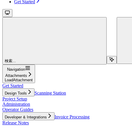
Get Started
検索...
Navigation
Attachments
LoadAttachment
Get Started
Scanning Station
Design Tools
Project Setup
Administration
Operator Guides
Invoice Processing
Developer & Integrations
Release Notes