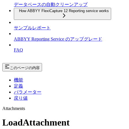
データベースの自動クリーンアップ
How ABBYY FlexiCapture 12 Reporting service works
サンプルレポート
ABBYY Reporting Service のアップグレード
FAQ
このページの内容
機能
定義
パラメーター
戻り値
Attachments
LoadAttachment