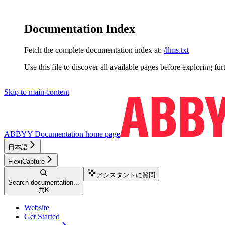
Documentation Index
Fetch the complete documentation index at:
/llms.txt
Use this file to discover all available pages before exploring fur
Skip to main content
ABBYY Documentation
home page
日本語
FlexiCapture
アシスタントに質問
Search documentation...
⌘
K
Website
Get Started