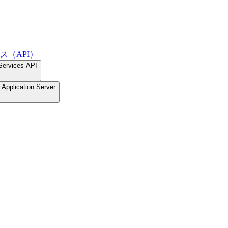
ス（API）
Services API
Application Server