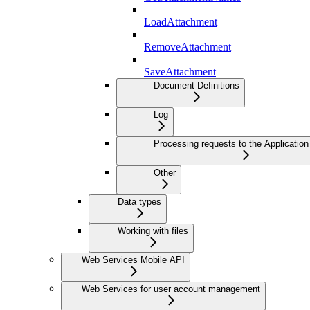
LoadAttachment
RemoveAttachment
SaveAttachment
Document Definitions
Log
Processing requests to the Application
Other
Data types
Working with files
Web Services Mobile API
Web Services for user account management