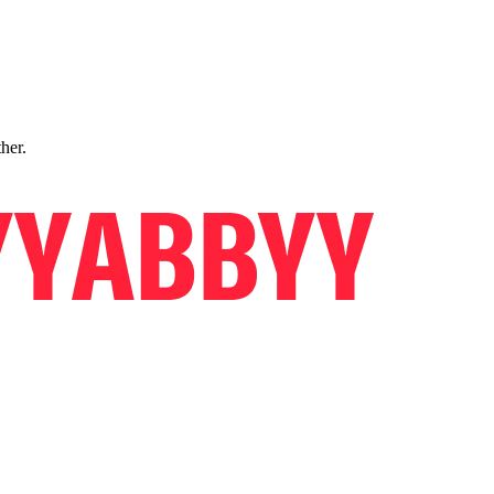
ther.