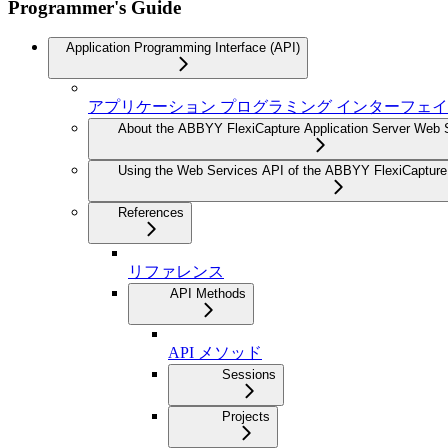
Programmer's Guide
Application Programming Interface (API)
アプリケーション プログラミング インターフェイ
About the ABBYY FlexiCapture Application Server Web 
Using the Web Services API of the ABBYY FlexiCapture 
References
リファレンス
API Methods
API メソッド
Sessions
Projects