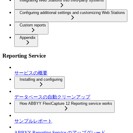
Integrating Web Stations into third-party systems
Configuring additional settings and customizing Web Stations
Custom reports
Appendix
Reporting Service
サービスの概要
Installing and configuring
データベースの自動クリーンアップ
How ABBYY FlexiCapture 12 Reporting service works
サンプルレポート
ABBYY Reporting Service のアップグレード