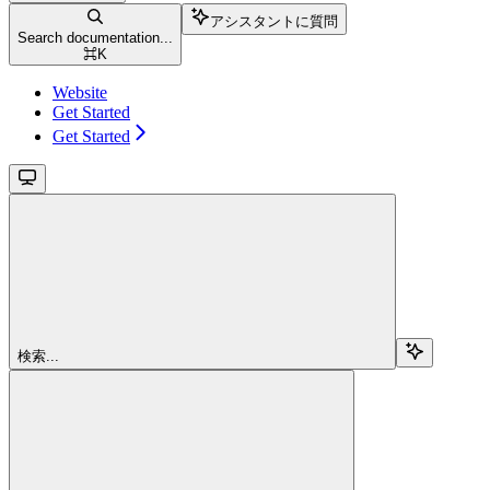
アシスタントに質問
Search documentation...
⌘
K
Website
Get Started
Get Started
検索...