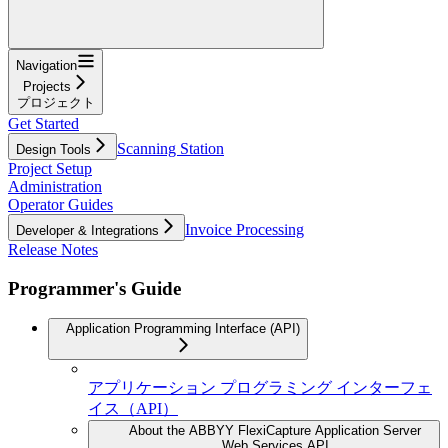
Navigation
Projects
プロジェクト
Get Started
Scanning Station
Design Tools
Project Setup
Administration
Operator Guides
Invoice Processing
Developer & Integrations
Release Notes
Programmer's Guide
Application Programming Interface (API)
アプリケーション プログラミング インターフェ
イス（API）
About the ABBYY FlexiCapture Application Server
Web Services API