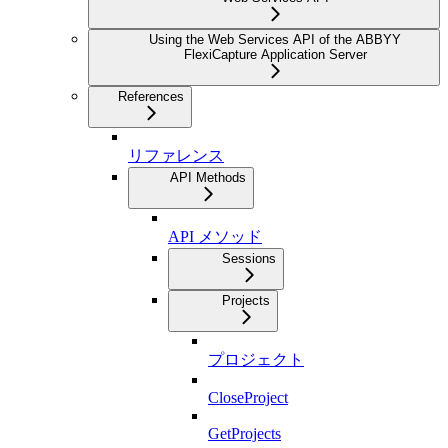
Using the Web Services API of the ABBYY
FlexiCapture Application Server
References
リファレンス
API Methods
API メソッド
Sessions
Projects
プロジェクト
CloseProject
GetProjects