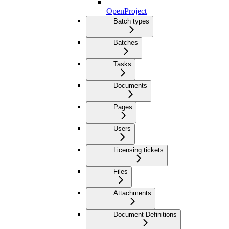
OpenProject
Batch types
Batches
Tasks
Documents
Pages
Users
Licensing tickets
Files
Attachments
Document Definitions