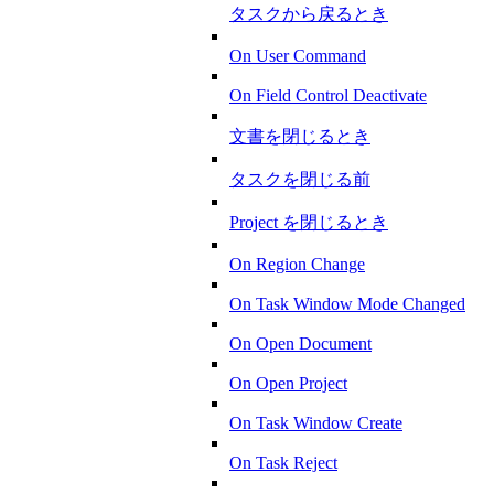
タスクから戻るとき
On User Command
On Field Control Deactivate
文書を閉じるとき
タスクを閉じる前
Project を閉じるとき
On Region Change
On Task Window Mode Changed
On Open Document
On Open Project
On Task Window Create
On Task Reject