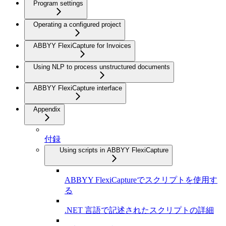
Program settings
Operating a configured project
ABBYY FlexiCapture for Invoices
Using NLP to process unstructured documents
ABBYY FlexiCapture interface
Appendix
付録
Using scripts in ABBYY FlexiCapture
ABBYY FlexiCaptureでスクリプトを使用す
る
.NET 言語で記述されたスクリプトの詳細