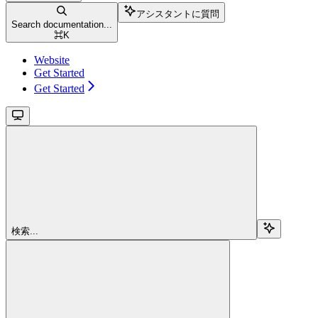
アシスタントに質問
Search documentation...
⌘
K
Website
Get Started
Get Started
検索...