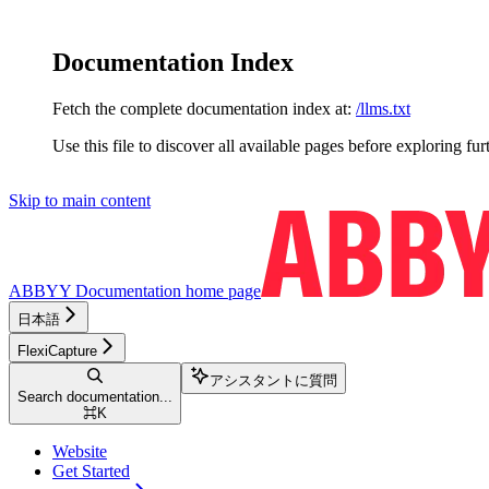
Documentation Index
Fetch the complete documentation index at:
/llms.txt
Use this file to discover all available pages before exploring fur
Skip to main content
ABBYY Documentation
home page
日本語
FlexiCapture
アシスタントに質問
Search documentation...
⌘
K
Website
Get Started