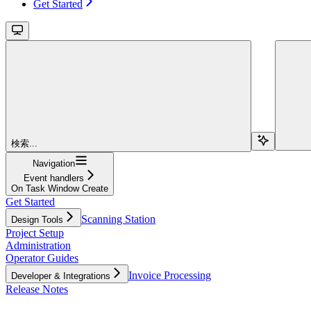
Get Started
検索...
Navigation
Event handlers
On Task Window Create
Get Started
Scanning Station
Design Tools
Project Setup
Administration
Operator Guides
Invoice Processing
Developer & Integrations
Release Notes