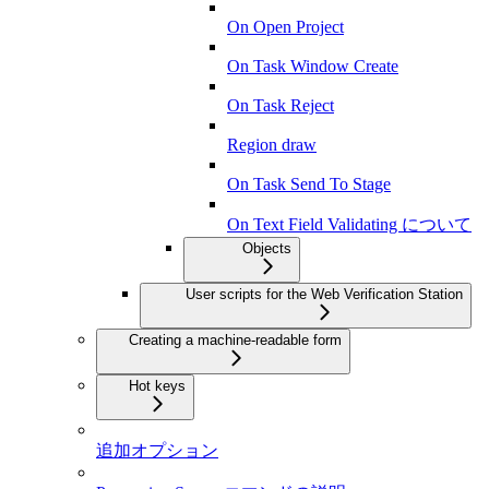
On Open Project
On Task Window Create
On Task Reject
Region draw
On Task Send To Stage
On Text Field Validating について
Objects
User scripts for the Web Verification Station
Creating a machine-readable form
Hot keys
追加オプション