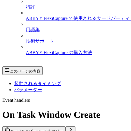
特許
ABBYY FlexiCapture で使用されるサード
用語集
技術サポート
ABBYY FlexiCapture の購入方法
このページの内容
起動されるタイミング
パラメーター
Event handlers
On Task Window Create