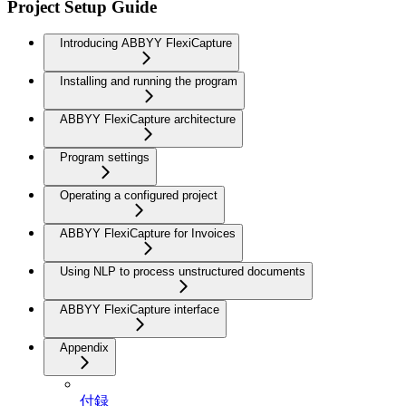
Project Setup Guide
Introducing ABBYY FlexiCapture
Installing and running the program
ABBYY FlexiCapture architecture
Program settings
Operating a configured project
ABBYY FlexiCapture for Invoices
Using NLP to process unstructured documents
ABBYY FlexiCapture interface
Appendix
付録