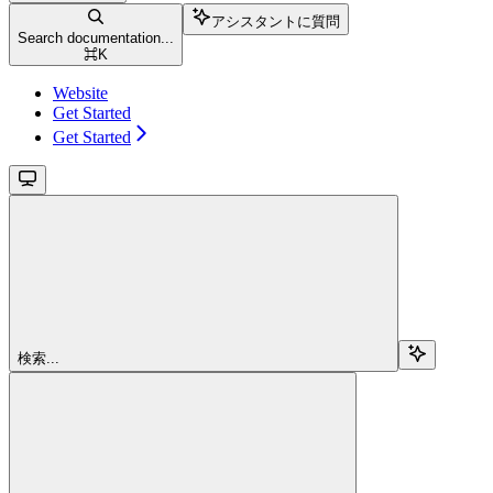
アシスタントに質問
Search documentation...
⌘
K
Website
Get Started
Get Started
検索...