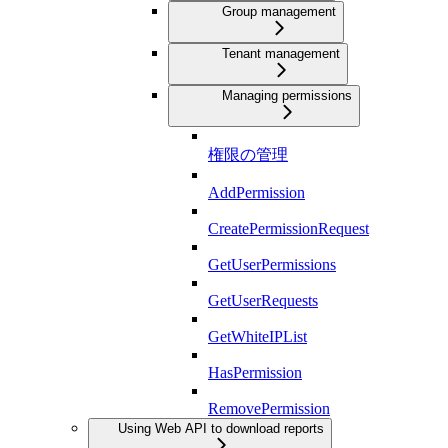
Group management
Tenant management
Managing permissions
権限の管理
AddPermission
CreatePermissionRequest
GetUserPermissions
GetUserRequests
GetWhiteIPList
HasPermission
RemovePermission
Using Web API to download reports