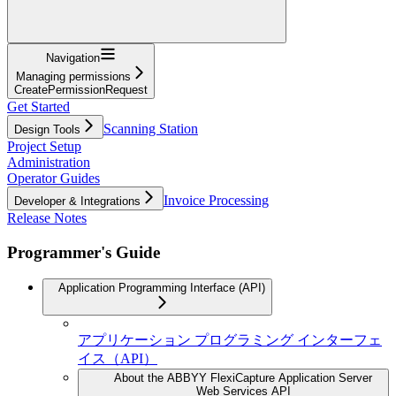
Navigation
Managing permissions
CreatePermissionRequest
Get Started
Scanning Station
Design Tools
Project Setup
Administration
Operator Guides
Invoice Processing
Developer & Integrations
Release Notes
Programmer's Guide
Application Programming Interface (API)
アプリケーション プログラミング インターフェ
イス（API）
About the ABBYY FlexiCapture Application Server
Web Services API