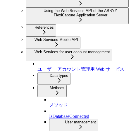
Using the Web Services API of the ABBYY
FlexiCapture Application Server
References
Web Services Mobile API
Web Services for user account management
ユーザー アカウント管理用 Web サービス
Data types
Methods
メソッド
IsDatabaseConnected
User management