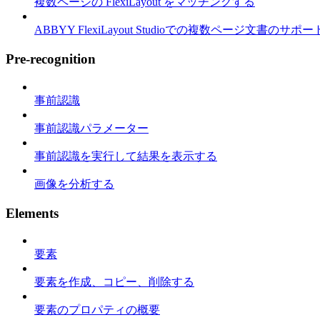
複数ページの FlexiLayout をマッチングする
ABBYY FlexiLayout Studioでの複数ページ文書のサポー
Pre-recognition
事前認識
事前認識パラメーター
事前認識を実行して結果を表示する
画像を分析する
Elements
要素
要素を作成、コピー、削除する
要素のプロパティの概要