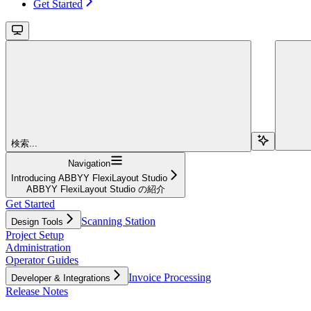
Get Started
検索...
Navigation
Introducing ABBYY FlexiLayout Studio
ABBYY FlexiLayout Studio の紹介
Get Started
Scanning Station
Design Tools
Project Setup
Administration
Operator Guides
Invoice Processing
Developer & Integrations
Release Notes