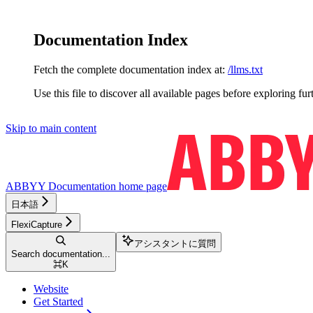
Documentation Index
Fetch the complete documentation index at:
/llms.txt
Use this file to discover all available pages before exploring fur
Skip to main content
ABBYY Documentation
home page
日本語
FlexiCapture
アシスタントに質問
Search documentation...
⌘
K
Website
Get Started