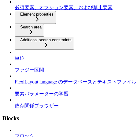
必須要素、オプション要素、および禁止要素
Element properties
Search area
Additional search constraints
単位
ファジー区間
FlexiLayout language のデータベースとテキストファイル
要素パラメーターの学習
依存関係ブラウザー
Blocks
ブロック