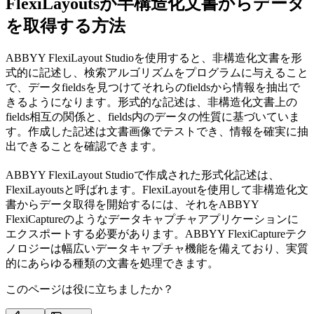
FlexiLayoutsが半構造化文書からデータ
を取得する方法
ABBYY FlexiLayout Studioを使用すると、非構造化文書を形
式的に記述し、検索アルゴリズムをプログラムに与えること
で、データfieldsを見つけてそれらのfieldsから情報を抽出で
きるようになります。形式的な記述は、非構造化文書上の
fields相互の関係と、fields内のデータの性質に基づいていま
す。作成した記述は文書画像でテストでき、情報を確実に抽
出できることを確認できます。
ABBYY FlexiLayout Studioで作成された形式化記述は、
FlexiLayoutsと呼ばれます。FlexiLayoutを使用して非構造化文
書からデータ取得を開始するには、それをABBYY
FlexiCaptureのようなデータキャプチャアプリケーションに
エクスポートする必要があります。ABBYY FlexiCaptureテク
ノロジーは幅広いデータキャプチャ機能を備えており、実質
的にあらゆる種類の文書を処理できます。
このページは役に立ちましたか？