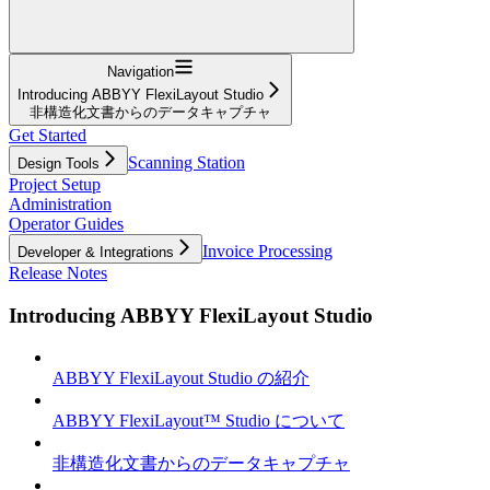
Navigation
Introducing ABBYY FlexiLayout Studio
非構造化文書からのデータキャプチャ
Get Started
Scanning Station
Design Tools
Project Setup
Administration
Operator Guides
Invoice Processing
Developer & Integrations
Release Notes
Introducing ABBYY FlexiLayout Studio
ABBYY FlexiLayout Studio の紹介
ABBYY FlexiLayout™ Studio について
非構造化文書からのデータキャプチャ