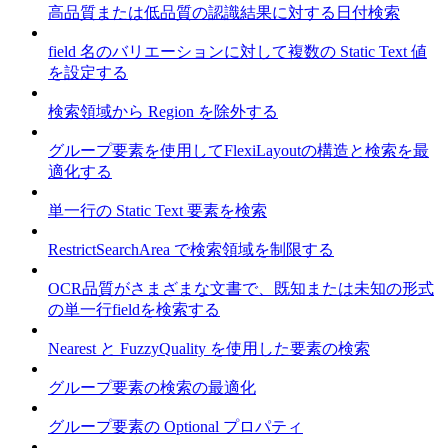
高品質または低品質の認識結果に対する日付検索
field 名のバリエーションに対して複数の Static Text 値
を設定する
検索領域から Region を除外する
グループ要素を使用してFlexiLayoutの構造と検索を最
適化する
単一行の Static Text 要素を検索
RestrictSearchArea で検索領域を制限する
OCR品質がさまざまな文書で、既知または未知の形式
の単一行fieldを検索する
Nearest と FuzzyQuality を使用した要素の検索
グループ要素の検索の最適化
グループ要素の Optional プロパティ