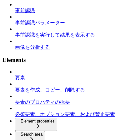
事前認識
事前認識パラメーター
事前認識を実行して結果を表示する
画像を分析する
Elements
要素
要素を作成、コピー、削除する
要素のプロパティの概要
必須要素、オプション要素、および禁止要素
Element properties
Search area