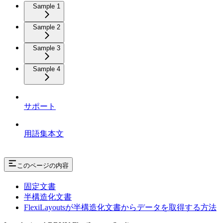
Sample 1
Sample 2
Sample 3
Sample 4
サポート
用語集本文
このページの内容
固定文書
半構造化文書
FlexiLayoutsが半構造化文書からデータを取得する方法