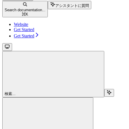
アシスタントに質問
Search documentation...
⌘
K
Website
Get Started
Get Started
検索...