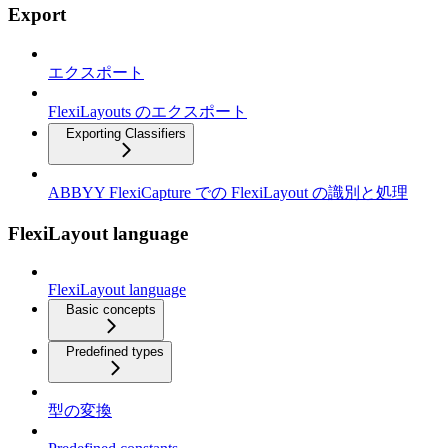
Export
エクスポート
FlexiLayouts のエクスポート
Exporting Classifiers
ABBYY FlexiCapture での FlexiLayout の識別と処理
FlexiLayout language
FlexiLayout language
Basic concepts
Predefined types
型の変換