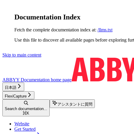
Documentation Index
Fetch the complete documentation index at:
/llms.txt
Use this file to discover all available pages before exploring fur
Skip to main content
ABBYY Documentation
home page
日本語
FlexiCapture
アシスタントに質問
Search documentation...
⌘
K
Website
Get Started