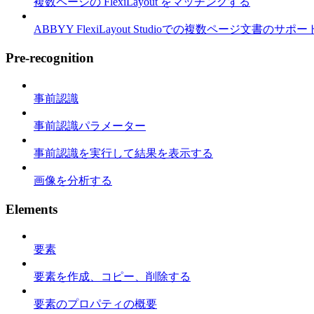
複数ページの FlexiLayout をマッチングする
ABBYY FlexiLayout Studioでの複数ページ文書のサポー
Pre-recognition
事前認識
事前認識パラメーター
事前認識を実行して結果を表示する
画像を分析する
Elements
要素
要素を作成、コピー、削除する
要素のプロパティの概要