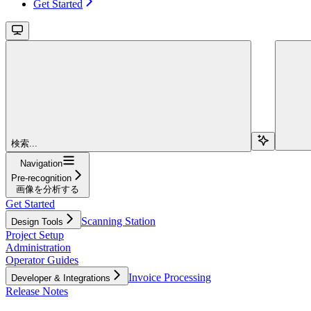
Get Started
検索...
Navigation
Pre-recognition
画像を分析する
Get Started
Scanning Station
Design Tools
Project Setup
Administration
Operator Guides
Invoice Processing
Developer & Integrations
Release Notes