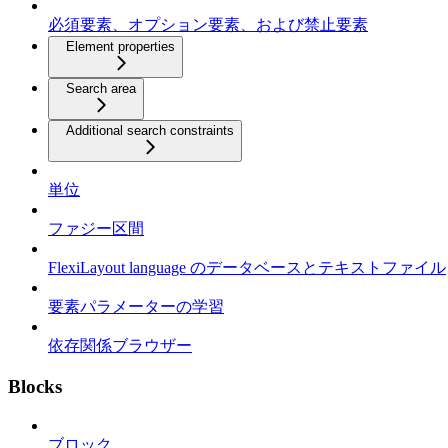
必須要素、オプション要素、および禁止要素
Element properties
Search area
Additional search constraints
単位
ファジー区間
FlexiLayout language のデータベースとテキストファイル
要素パラメーターの学習
依存関係ブラウザー
Blocks
ブロック