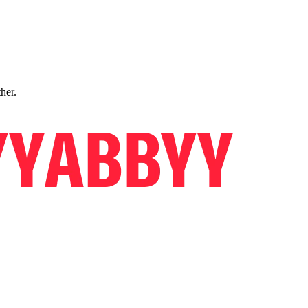
ther.