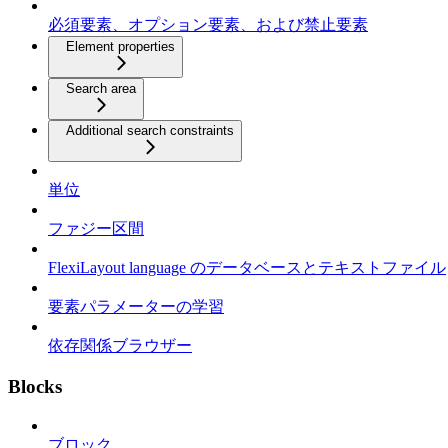
必須要素、オプション要素、および禁止要素
Element properties
Search area
Additional search constraints
単位
ファジー区間
FlexiLayout language のデータベースとテキストファイル
要素パラメーターの学習
依存関係ブラウザー
Blocks
ブロック