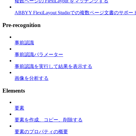
複数ページの FlexiLayout をマッチングする
ABBYY FlexiLayout Studioでの複数ページ文書のサポー
Pre-recognition
事前認識
事前認識パラメーター
事前認識を実行して結果を表示する
画像を分析する
Elements
要素
要素を作成、コピー、削除する
要素のプロパティの概要