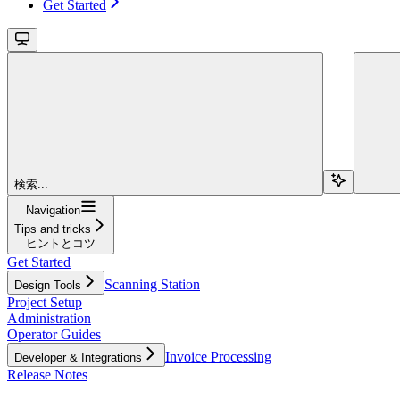
Get Started
検索...
Navigation
Tips and tricks
ヒントとコツ
Get Started
Scanning Station
Design Tools
Project Setup
Administration
Operator Guides
Invoice Processing
Developer & Integrations
Release Notes