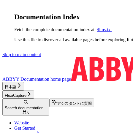
Documentation Index
Fetch the complete documentation index at:
/llms.txt
Use this file to discover all available pages before exploring fur
Skip to main content
ABBYY Documentation
home page
日本語
FlexiCapture
アシスタントに質問
Search documentation...
⌘
K
Website
Get Started