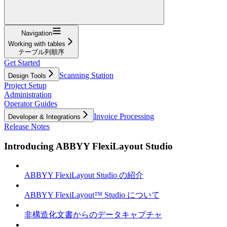
Navigation
Working with tables
テーブル列順序
Get Started
Scanning Station
Design Tools
Project Setup
Administration
Operator Guides
Invoice Processing
Developer & Integrations
Release Notes
Introducing ABBYY FlexiLayout Studio
ABBYY FlexiLayout Studio の紹介
ABBYY FlexiLayout™ Studio について
非構造化文書からのデータキャプチャ