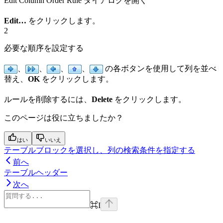
Edit Column Order Rule ダイアログを開く
Edit…
をクリックします。
2
必要な順序を設定する
、
、
、
、
の各ボタンを使用して列を並べ
替え、
OK
をクリックします。
ルールを削除するには、
Delete
をクリックします。
このページは役に立ちましたか？
はい
いいえ
テーブルブロックを選択し、列の検索条件を指定する
前へ
テーブルヘッダー
次へ
⌘
I