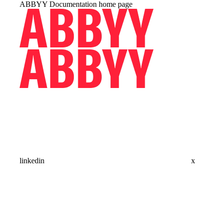
ABBYY Documentation
home page
linkedin
x