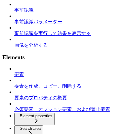
事前認識
事前認識パラメーター
事前認識を実行して結果を表示する
画像を分析する
Elements
要素
要素を作成、コピー、削除する
要素のプロパティの概要
必須要素、オプション要素、および禁止要素
Element properties
Search area