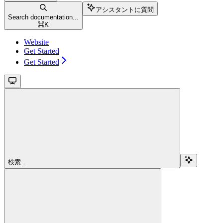
アシスタントに質問
Search documentation...
⌘
K
Website
Get Started
Get Started
検索...