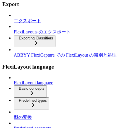
Export
エクスポート
FlexiLayouts のエクスポート
Exporting Classifiers
ABBYY FlexiCapture での FlexiLayout の識別と処理
FlexiLayout language
FlexiLayout language
Basic concepts
Predefined types
型の変換