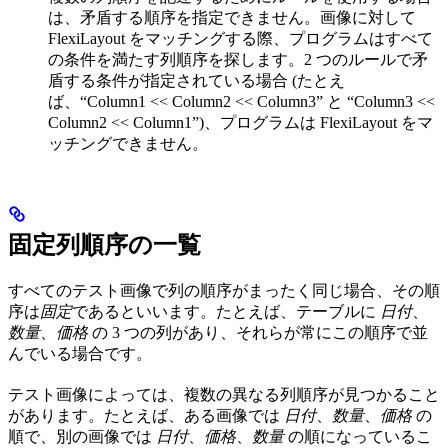
は、矛盾する順序を指定できません。画像に対して
FlexiLayout をマッチングする際、プログラムはすべて
の条件を満たす列順序を探します。2 つのルールで矛
盾する条件が指定されている場合 (たとえ
ば、“Column1 << Column2 << Column3” と “Column3 <<
Column2 << Column1”)、プログラムは FlexiLayout をマ
ッチングできません。
固定列順序の一覧
すべてのテスト画像で列の順序がまったく同じ場合、その順
序は
固定
であるといいます。たとえば、テーブルに
日付
、
数量
、
価格
の 3 つの列があり、それらが常にこの順序で並
んでいる場合です。
テスト画像によっては、複数の異なる列順序が見つかること
があります。たとえば、ある画像では
日付
、
数量
、
価格
の
順で、別の画像では
日付
、
価格
、
数量
の順になっているこ