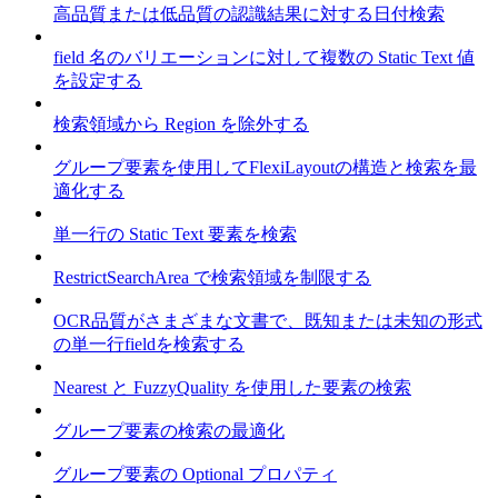
高品質または低品質の認識結果に対する日付検索
field 名のバリエーションに対して複数の Static Text 値
を設定する
検索領域から Region を除外する
グループ要素を使用してFlexiLayoutの構造と検索を最
適化する
単一行の Static Text 要素を検索
RestrictSearchArea で検索領域を制限する
OCR品質がさまざまな文書で、既知または未知の形式
の単一行fieldを検索する
Nearest と FuzzyQuality を使用した要素の検索
グループ要素の検索の最適化
グループ要素の Optional プロパティ