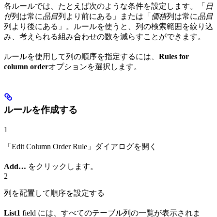
各ルールでは、たとえば次のような条件を設定します。「
日
付
列は常に
品目
列より前にある」または「
価格
列は常に
品目
列より後にある」。ルールを使うと、列の検索範囲を絞り込
み、考えられる組み合わせの数を減らすことができます。
ルールを使用して列の順序を指定するには、
Rules for
column order
オプションを選択します。
ルールを作成する
1
「Edit Column Order Rule」ダイアログを開く
Add…
をクリックします。
2
列を配置して順序を設定する
List1
field には、すべてのテーブル列の一覧が表示されま