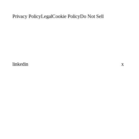
Privacy Policy
Legal
Cookie Policy
Do Not Sell
linkedin
x
Assistant