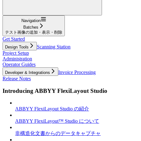
Navigation
Batches
テスト画像の追加・表示・削除
Get Started
Scanning Station
Design Tools
Project Setup
Administration
Operator Guides
Invoice Processing
Developer & Integrations
Release Notes
Introducing ABBYY FlexiLayout Studio
ABBYY FlexiLayout Studio の紹介
ABBYY FlexiLayout™ Studio について
非構造化文書からのデータキャプチャ