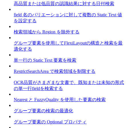
高品質または低品質の認識結果に対する日付検索
field 名のバリエーションに対して複数の Static Text 値
を設定する
検索領域から Region を除外する
グループ要素を使用してFlexiLayoutの構造と検索を最
適化する
単一行の Static Text 要素を検索
RestrictSearchArea で検索領域を制限する
OCR品質がさまざまな文書で、既知または未知の形式
の単一行fieldを検索する
Nearest と FuzzyQuality を使用した要素の検索
グループ要素の検索の最適化
グループ要素の Optional プロパティ