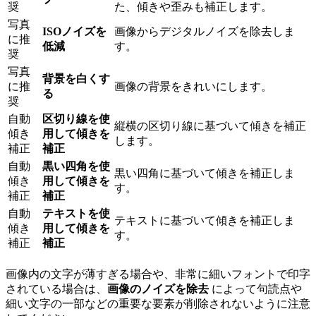
奨
た、傾きや歪みも補正します。
写真
ISOノイズを
画像からデジタルノイズを除去しま
に推
低減
す。
奨
写真
背景を白くす
に推
画像の背景をきれいにします。
る
奨
自動
区切り線を使
縦横の区切り線に基づいて傾きを補正
傾き
用して傾きを
します。
補正
補正
自動
黒い四角を使
黒い四角に基づいて傾きを補正しま
傾き
用して傾きを
す。
補正
補正
自動
テキストを使
テキストに基づいて傾きを補正しま
傾き
用して傾きを
す。
補正
補正
画像内の文字が薄すぎる場合や、非常に細いフォントで印字
されている場合は、
画像のノイズを除去
によって句読点や
細い文字の一部などの重要な要素が削除されないように注意