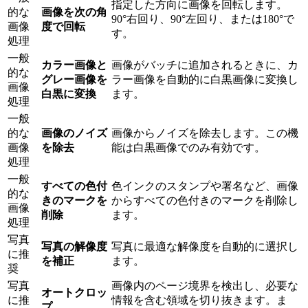
指定した方向に画像を回転します。
的な
画像を次の角
90°右回り、90°左回り、または180°で
画像
度で回転
す。
処理
一般
カラー画像と
画像がバッチに追加されるときに、カ
的な
グレー画像を
ラー画像を自動的に白黒画像に変換し
画像
白黒に変換
ます。
処理
一般
的な
画像のノイズ
画像からノイズを除去します。この機
画像
を除去
能は白黒画像でのみ有効です。
処理
一般
すべての色付
色インクのスタンプや署名など、画像
的な
きのマークを
からすべての色付きのマークを削除し
画像
削除
ます。
処理
写真
写真の解像度
写真に最適な解像度を自動的に選択し
に推
を補正
ます。
奨
写真
画像内のページ境界を検出し、必要な
オートクロッ
に推
情報を含む領域を切り抜きます。ま
プ