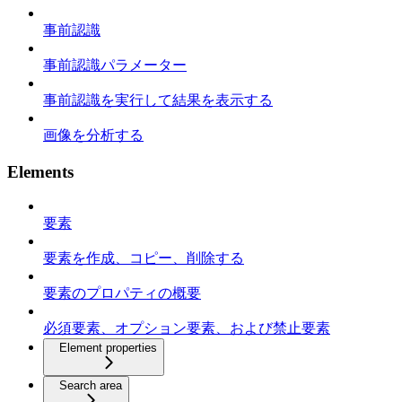
事前認識
事前認識パラメーター
事前認識を実行して結果を表示する
画像を分析する
Elements
要素
要素を作成、コピー、削除する
要素のプロパティの概要
必須要素、オプション要素、および禁止要素
Element properties
Search area