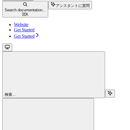
アシスタントに質問
Search documentation...
⌘
K
Website
Get Started
Get Started
検索...