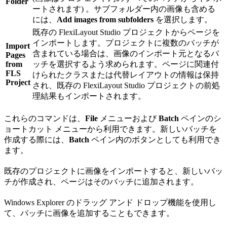
Folder
ートされます) 。サブフォルダー内の画像も含める
には、
Add images from subfolders
を選択します。
既存の FlexiLayout Studio プロジェクトからページを
インポートします。プロジェクトに複数のバッチが
Import
含まれている場合は、画像のインポート元となるバ
Pages
from
ッチを選択するよう求められます。ページに関連付
FLS
けられたクラスまたは代替レイアウトの情報は保持
Project
され、既存の FlexiLayout Studio プロジェクトの前処
理結果もインポートされます。
これらのコマンドは、
File
メニューおよび
Batch
ペインのシ
ョートカット メニューから利用できます。新しいバッチを
作成する際には、
Batch
ペイン内のボタンとしても利用でき
ます。
既存のプロジェクトに画像をインポートすると、新しいバッ
チが作成され、ページはそのバッチに追加されます。
Windows Explorer のドラッグ アンド ドロップ機能を使用し
て、バッチに画像を追加することもできます。