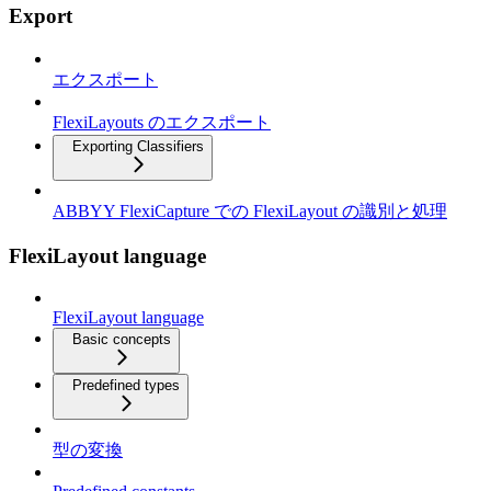
Export
エクスポート
FlexiLayouts のエクスポート
Exporting Classifiers
ABBYY FlexiCapture での FlexiLayout の識別と処理
FlexiLayout language
FlexiLayout language
Basic concepts
Predefined types
型の変換