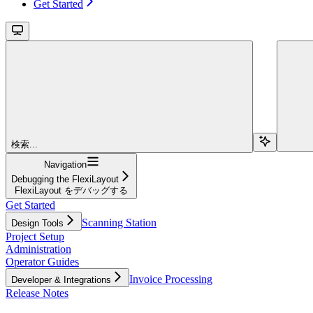
Get Started
検索...
Navigation
Debugging the FlexiLayout
FlexiLayout をデバッグする
Get Started
Scanning Station
Design Tools
Project Setup
Administration
Operator Guides
Invoice Processing
Developer & Integrations
Release Notes