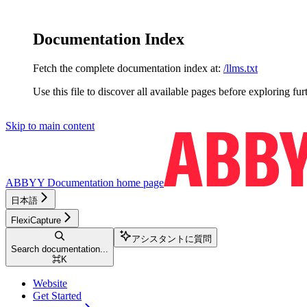
Documentation Index
Fetch the complete documentation index at:
/llms.txt
Use this file to discover all available pages before exploring fur
Skip to main content
ABBYY Documentation
home page
日本語
FlexiCapture
アシスタントに質問
Search documentation...
⌘
K
Website
Get Started