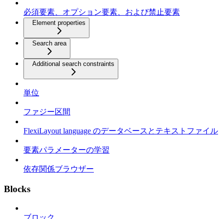
必須要素、オプション要素、および禁止要素
Element properties
Search area
Additional search constraints
単位
ファジー区間
FlexiLayout language のデータベースとテキストファイル
要素パラメーターの学習
依存関係ブラウザー
Blocks
ブロック