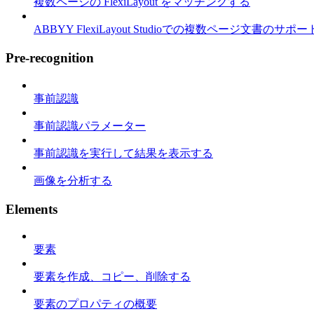
複数ページの FlexiLayout をマッチングする
ABBYY FlexiLayout Studioでの複数ページ文書のサポー
Pre-recognition
事前認識
事前認識パラメーター
事前認識を実行して結果を表示する
画像を分析する
Elements
要素
要素を作成、コピー、削除する
要素のプロパティの概要