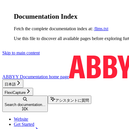
Documentation Index
Fetch the complete documentation index at:
/llms.txt
Use this file to discover all available pages before exploring fur
Skip to main content
ABBYY Documentation
home page
日本語
FlexiCapture
アシスタントに質問
Search documentation...
⌘
K
Website
Get Started