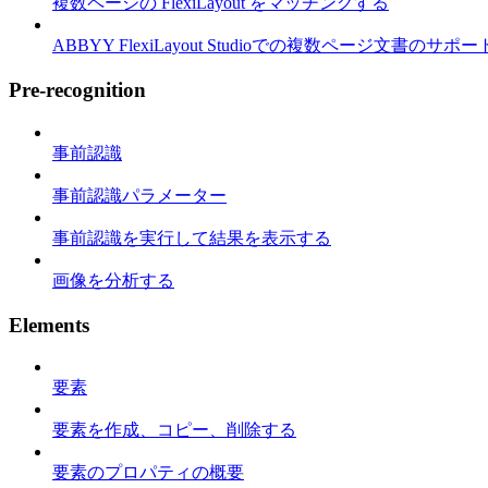
複数ページの FlexiLayout をマッチングする
ABBYY FlexiLayout Studioでの複数ページ文書のサポー
Pre-recognition
事前認識
事前認識パラメーター
事前認識を実行して結果を表示する
画像を分析する
Elements
要素
要素を作成、コピー、削除する
要素のプロパティの概要