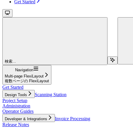
Get Started
検索...
Navigation
Multi-page FlexiLayout
複数ページの FlexiLayout
Get Started
Scanning Station
Design Tools
Project Setup
Administration
Operator Guides
Invoice Processing
Developer & Integrations
Release Notes