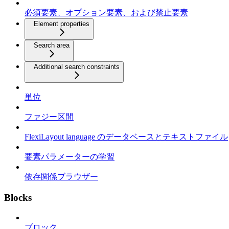
必須要素、オプション要素、および禁止要素
Element properties
Search area
Additional search constraints
単位
ファジー区間
FlexiLayout language のデータベースとテキストファイル
要素パラメーターの学習
依存関係ブラウザー
Blocks
ブロック