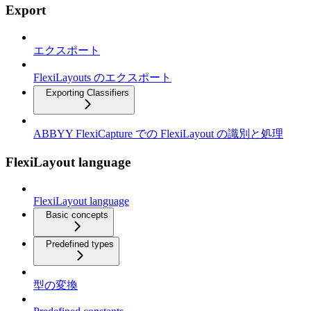
Export
エクスポート
FlexiLayouts のエクスポート
Exporting Classifiers
ABBYY FlexiCapture での FlexiLayout の識別と処理
FlexiLayout language
FlexiLayout language
Basic concepts
Predefined types
型の変換