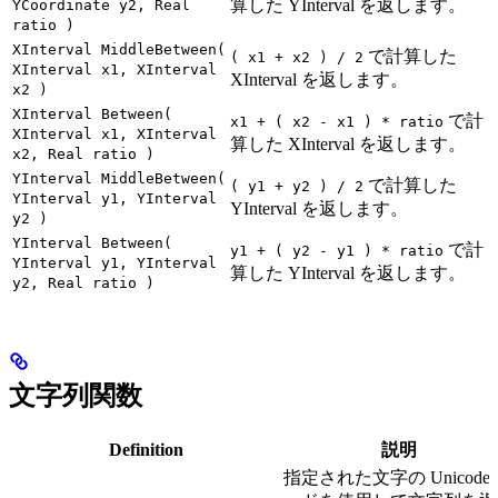
算した YInterval を返します。
YCoordinate y2, Real
ratio )
XInterval MiddleBetween(
で計算した
( x1 + x2 ) / 2
XInterval x1, XInterval
XInterval を返します。
x2 )
XInterval Between(
で計
x1 + ( x2 - x1 ) * ratio
XInterval x1, XInterval
算した XInterval を返します。
x2, Real ratio )
YInterval MiddleBetween(
で計算した
( y1 + y2 ) / 2
YInterval y1, YInterval
YInterval を返します。
y2 )
YInterval Between(
で計
y1 + ( y2 - y1 ) * ratio
YInterval y1, YInterval
算した YInterval を返します。
y2, Real ratio )
文字列関数
Definition
説明
指定された文字の Unicode