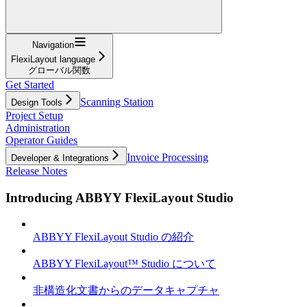
Navigation
FlexiLayout language
グローバル関数
Get Started
Scanning Station
Design Tools
Project Setup
Administration
Operator Guides
Invoice Processing
Developer & Integrations
Release Notes
Introducing ABBYY FlexiLayout Studio
ABBYY FlexiLayout Studio の紹介
ABBYY FlexiLayout™ Studio について
非構造化文書からのデータキャプチャ