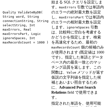
始まる SQL クエリを設定しま
す。
引数では単語内
maxErrors
のエラーの絶対最大数を設定
Quality ValidateByDB(
String word, String
し、
では単語内
maxErrorsPart
connectionString, String
のエラーの相対最大数を設定
selectString, Int
します。
引数
ignoreSpaces
maxErrors, Real
は、比較時に空白を考慮する
maxErrorsPart, Logic
かどうかを指定します。検索
ignoreSpaces, Int
を高速化するため、最初の
maxRecordsCount = 1000 )
個の候補のみ
maxRecordsCount
が使用されます (既定値は 1000
です) 。指定した単語とデータ
ベース内の最良一致とのマッ
チング品質を返します。この
関数は、
メソッドが返す
Value
仮説の文字列値を指定した候
補とあいまい照合するため
に、
Advanced Post-Search
Relations
field で使用できま
す。
指定された単語を、使用可能