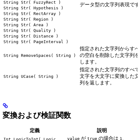
String Str( FuzzyRect )
データ型の文字列表現です
String Str( Hypothesis )
String Str( RectArray )
String Str( Region )
String Str( Area )
String Str( Quality )
String Str( Distance )
String Str( PageInterval )
指定された文字列からすべ
の空白を削除した文字列を
String RemoveSpaces( String )
します。
指定された文字列のすべて
文字を大文字に変換した文
String UCase( String )
列を返します。
変換および検証関数
定義
説明
が
の場合は
、
value
true
1
Int LogicToInt( Logic