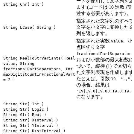
ードを使用して文字列を返
String Chr( Int )
ます (コードは 10 進数で記
述する必要があります) 。
指定された文字列のすべて
文字を小文字に変換した文
String LCase( String )
列を返します。
指定された実数
、小
value
点区切り文字
fractionalPartSeparators
String RealToStrVariants( Real
および小数部の最大桁数に
value, String
づいて、縦棒 (
) で区切ら
|
fractionalPartSeparators, Int
た文字列表現を作成します
maxDigitsCountInFractionalPart
たとえば、引数
、
19
".,"
= 2 )
の場合、結果は
"19|19.0|19.00|19,0|19,0
になります。
String Str( Int )
String Str( Logic )
String Str( Real )
String Str( XInterval )
String Str( YInterval )
String Str( DistInterval )