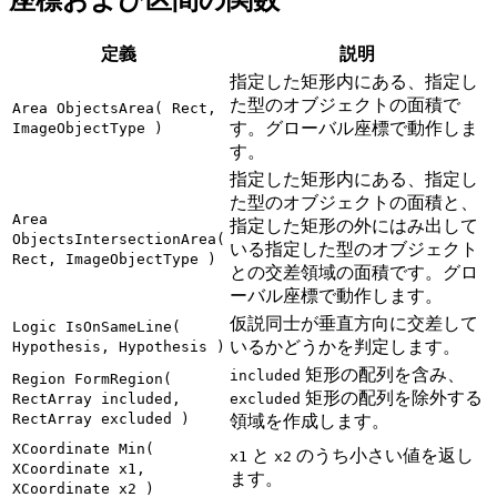
座標および区間の関数
定義
説明
指定した矩形内にある、指定し
た型のオブジェクトの面積で
Area ObjectsArea( Rect,
す。グローバル座標で動作しま
ImageObjectType )
す。
指定した矩形内にある、指定し
た型のオブジェクトの面積と、
Area
指定した矩形の外にはみ出して
ObjectsIntersectionArea(
いる指定した型のオブジェクト
Rect, ImageObjectType )
との交差領域の面積です。グロ
ーバル座標で動作します。
仮説同士が垂直方向に交差して
Logic IsOnSameLine(
いるかどうかを判定します。
Hypothesis, Hypothesis )
矩形の配列を含み、
included
Region FormRegion(
矩形の配列を除外する
RectArray included,
excluded
RectArray excluded )
領域を作成します。
XCoordinate Min(
と
のうち小さい値を返し
x1
x2
XCoordinate x1,
ます。
XCoordinate x2 )