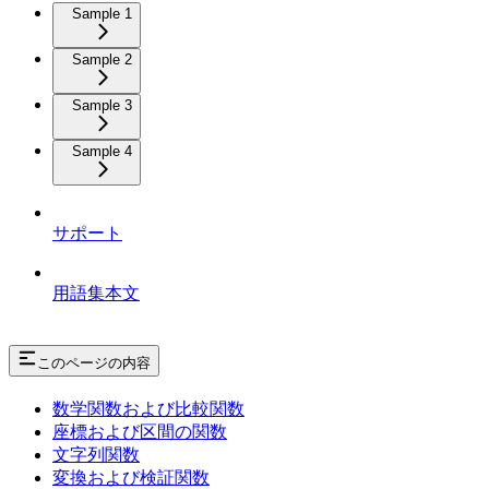
Sample 1
Sample 2
Sample 3
Sample 4
サポート
用語集本文
このページの内容
数学関数および比較関数
座標および区間の関数
文字列関数
変換および検証関数