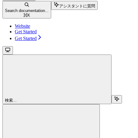
アシスタントに質問
Search documentation...
⌘
K
Website
Get Started
Get Started
検索...