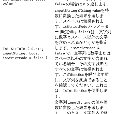
の場合は
を返します。
value )
false
0
のstring valueを整
inputString
数に変換した結果を返しま
す。スペースは無視されま
す。
パラメータ
isStrictMode
ー (既定値は
) は、文字列
false
に数字とスペース以外の文字
を含められるかどうかを指定
します。
isStrictMode =
Int StrToInt( String
で、文字列に数字または
inputString, Logic
false
isStrictMode = false )
スペース以外の文字が含まれ
ている場合、その文字以降の
すべての文字は無視されま
す。このfunctionを呼び出す前
に、文字列を変換できること
を確認してください。これに
は、
functionを使用しま
IsInt
す。
文字列
の値を整
inputString
数に変換した結果を返しま
す。このとき、文字列内で発