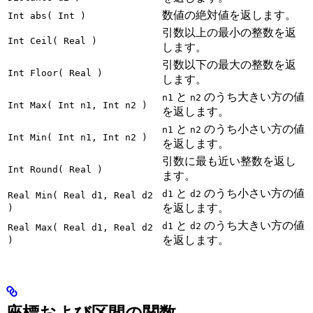
数値の絶対値を返します。
Int abs( Int )
引数以上の最小の整数を返
Int Ceil( Real )
します。
引数以下の最大の整数を返
Int Floor( Real )
します。
と
のうち大きい方の値
n1
n2
Int Max( Int n1, Int n2 )
を返します。
と
のうち小さい方の値
n1
n2
Int Min( Int n1, Int n2 )
を返します。
引数に最も近い整数を返し
Int Round( Real )
ます。
と
のうち小さい方の値
d1
d2
Real Min( Real d1, Real d2
を返します。
)
と
のうち大きい方の値
d1
d2
Real Max( Real d1, Real d2
を返します。
)