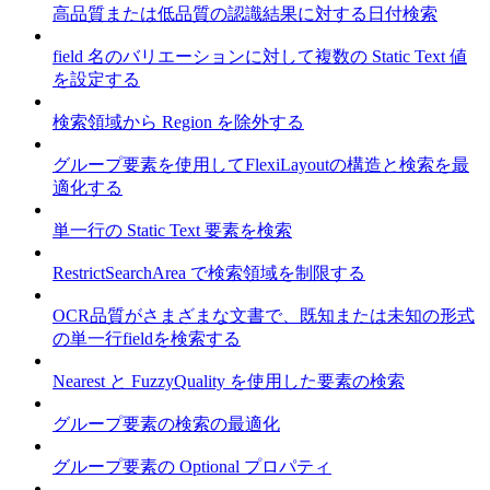
高品質または低品質の認識結果に対する日付検索
field 名のバリエーションに対して複数の Static Text 値
を設定する
検索領域から Region を除外する
グループ要素を使用してFlexiLayoutの構造と検索を最
適化する
単一行の Static Text 要素を検索
RestrictSearchArea で検索領域を制限する
OCR品質がさまざまな文書で、既知または未知の形式
の単一行fieldを検索する
Nearest と FuzzyQuality を使用した要素の検索
グループ要素の検索の最適化
グループ要素の Optional プロパティ