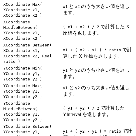
XCoordinate Max(
と
のうち大きい値を返し
x1
x2
XCoordinate x1,
ます。
XCoordinate x2 )
XCoordinate
で計算した X
( x1 + x2 ) / 2
MiddleBetween(
座標を返します。
XCoordinate x1,
XCoordinate x2 )
XCoordinate Between(
で計
x1 + ( x2 - x1 ) * ratio
XCoordinate x1,
算した X 座標を返します。
XCoordinate x2, Real
ratio )
YCoordinate Min(
と
のうち小さい値を返し
y1
y2
YCoordinate y1,
ます。
YCoordinate y2 )
YCoordinate Max(
と
のうち大きい値を返し
y1
y2
YCoordinate y1,
ます。
YCoordinate y2 )
YCoordinate
で計算した
( y1 + y2 ) / 2
MiddleBetween(
YInterval を返します。
YCoordinate y1,
YCoordinate y2 )
YCoordinate Between(
で計
y1 + ( y2 - y1 ) * ratio
YCoordinate y1,