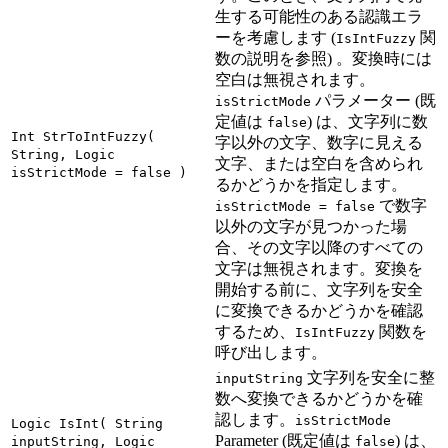
生する可能性のある認識エラ
ーを考慮します (
関
IsIntFuzzy
数の説明を参照) 。変換時には
空白は無視されます。
パラメーター (既
isStrictMode
定値は
) は、文字列に数
false
Int StrToIntFuzzy(
字以外の文字、数字に見える
String, Logic
文字、または空白を含められ
isStrictMode = false )
るかどうかを指定します。
で数字
isStrictMode = false
以外の文字が見つかった場
合、その文字以降のすべての
文字は無視されます。変換を
開始する前に、文字列を安全
に変換できるかどうかを確認
するため、
関数を
IsIntFuzzy
呼び出します。
文字列を安全に整
inputString
数へ変換できるかどうかを確
認します。
isStrictMode
Logic IsInt( String
Parameter (既定値は
) は、
inputString, Logic
false