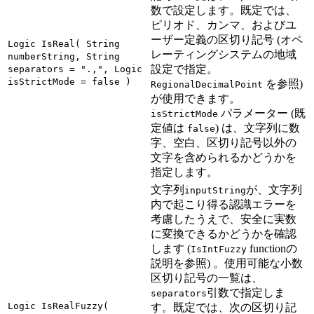
数で設定します。既定では、
ピリオド、カンマ、およびユ
ーザー定義の区切り記号 (オペ
Logic IsReal( String
レーティングシステムの地域
numberString, String
設定で指定。
separators = ".,", Logic
isStrictMode = false )
を参照)
RegionalDecimalPoint
が使用できます。
パラメーター (既
isStrictMode
定値は
) は、文字列に数
false
字、空白、区切り記号以外の
文字を含められるかどうかを
指定します。
文字列
が、文字列
inputString
内で起こり得る認識エラーを
考慮したうえで、安全に実数
に変換できるかどうかを確認
します (
functionの
IsIntFuzzy
説明を参照) 。使用可能な小数
区切り記号の一覧は、
引数で指定しま
separators
Logic IsRealFuzzy(
す。既定では、次の区切り記