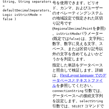
String, String separators
号を使用できます。ピリオ
=
ド、カンマ、およびユーザー
defaultDecimalSeparators,
のオペレーティングシステム
Logic isStrictMode =
の地域設定で指定された区切
false )
り記号です
(
を参照)
RegionalDecimalPoint
。
パラメーター
isStrictMode
(既定では
) は、文字列に
false
数字、数字に見える文字、ス
ペース、または区切り記号以
外の文字を含めてもよいかど
うかを判定します。
指定した単語をデータベース
と照合して検証します。詳細
は、
FlexiLayout language でのデ
ータベースとテキストファイ
ル
を参照してください。
引数では、
connectionString
データベースへの接続文字列
を設定します。
selectString
引数では、
コマンドで
SELECT