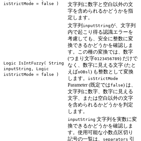
isStrictMode = false )
文字列に数字と空白以外の文
字を含められるかどうかを指
定します。
文字列
が、文字列
inputString
内で起こり得る認識エラーを
考慮しても、安全に整数に変
換できるかどうかを確認しま
す。この種の変換では、数字
(つまり文字
) だけで
0123456789
Logic IsIntFuzzy( String
なく、数字に見える文字 (たと
inputString, Logic
えば
) も整数として変換
oOBsl
isStrictMode = false )
します。
isStrictMode
Parameter (既定では
) は、
false
文字列に数字、数字に見える
文字、または空白以外の文字
を含められるかどうかを判定
します。
文字列を実数に変
inputString
換できるかどうかを確認しま
す。使用可能な小数点区切り
記号の一覧は、
引
separators