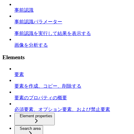
事前認識
事前認識パラメーター
事前認識を実行して結果を表示する
画像を分析する
Elements
要素
要素を作成、コピー、削除する
要素のプロパティの概要
必須要素、オプション要素、および禁止要素
Element properties
Search area