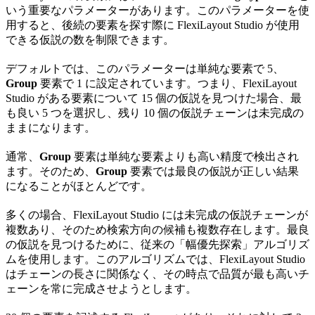
いう重要なパラメーターがあります。このパラメーターを使
用すると、後続の要素を探す際に FlexiLayout Studio が使用
できる仮説の数を制限できます。
デフォルトでは、このパラメーターは単純な要素で 5、
Group
要素で 1 に設定されています。つまり、FlexiLayout
Studio がある要素について 15 個の仮説を見つけた場合、最
も良い 5 つを選択し、残り 10 個の仮説チェーンは未完成の
ままになります。
通常、
Group
要素は単純な要素よりも高い精度で検出され
ます。そのため、
Group
要素では最良の仮説が正しい結果
になることがほとんどです。
多くの場合、FlexiLayout Studio には未完成の仮説チェーンが
複数あり、そのため検索方向の候補も複数存在します。最良
の仮説を見つけるために、従来の「幅優先探索」アルゴリズ
ムを使用します。このアルゴリズムでは、FlexiLayout Studio
はチェーンの長さに関係なく、その時点で品質が最も高いチ
ェーンを常に完成させようとします。