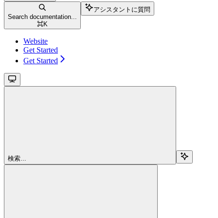
アシスタントに質問
Search documentation...
⌘
K
Website
Get Started
Get Started
検索...