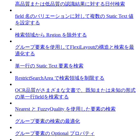
高品質または低品質の認識結果に対する日付検索
field 名のバリエーションに対して複数の Static Text 値
を設定する
検索領域から Region を除外する
グループ要素を使用してFlexiLayoutの構造と検索を最
適化する
単一行の Static Text 要素を検索
RestrictSearchArea で検索領域を制限する
OCR品質がさまざまな文書で、既知または未知の形式
の単一行fieldを検索する
Nearest と FuzzyQuality を使用した要素の検索
グループ要素の検索の最適化
グループ要素の Optional プロパティ