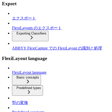
Export
エクスポート
FlexiLayouts のエクスポート
Exporting Classifiers
ABBYY FlexiCapture での FlexiLayout の識別と処理
FlexiLayout language
FlexiLayout language
Basic concepts
Predefined types
型の変換