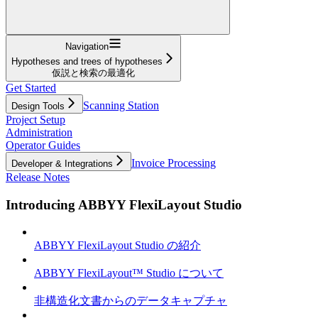
Navigation
Hypotheses and trees of hypotheses
仮説と検索の最適化
Get Started
Scanning Station
Design Tools
Project Setup
Administration
Operator Guides
Invoice Processing
Developer & Integrations
Release Notes
Introducing ABBYY FlexiLayout Studio
ABBYY FlexiLayout Studio の紹介
ABBYY FlexiLayout™ Studio について
非構造化文書からのデータキャプチャ