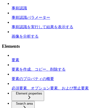
事前認識
事前認識パラメーター
事前認識を実行して結果を表示する
画像を分析する
Elements
要素
要素を作成、コピー、削除する
要素のプロパティの概要
必須要素、オプション要素、および禁止要素
Element properties
Search area