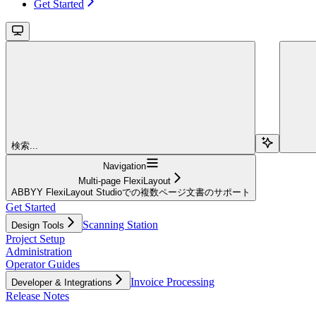
Get Started
検索...
Navigation
Multi-page FlexiLayout
ABBYY FlexiLayout Studioでの複数ページ文書のサポート
Get Started
Scanning Station
Design Tools
Project Setup
Administration
Operator Guides
Invoice Processing
Developer & Integrations
Release Notes