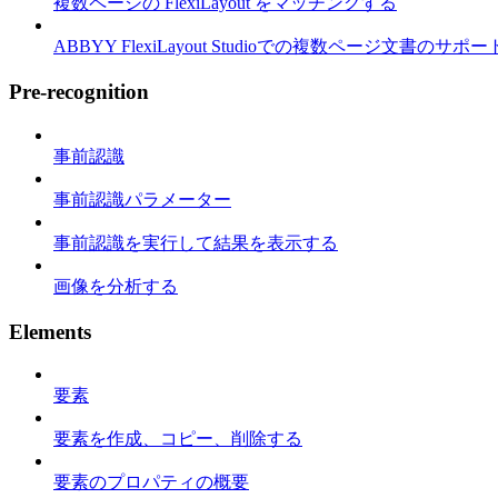
複数ページの FlexiLayout をマッチングする
ABBYY FlexiLayout Studioでの複数ページ文書のサポー
Pre-recognition
事前認識
事前認識パラメーター
事前認識を実行して結果を表示する
画像を分析する
Elements
要素
要素を作成、コピー、削除する
要素のプロパティの概要