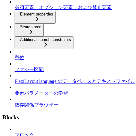
必須要素、オプション要素、および禁止要素
Element properties
Search area
Additional search constraints
単位
ファジー区間
FlexiLayout language のデータベースとテキストファイル
要素パラメーターの学習
依存関係ブラウザー
Blocks
ブロック