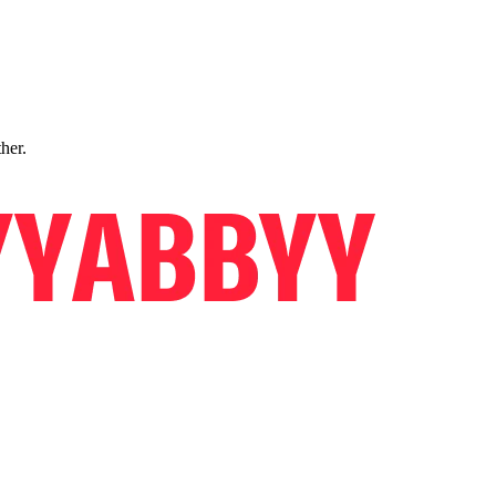
ther.