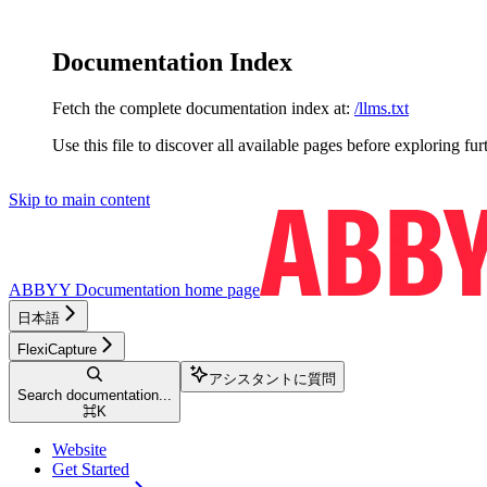
Documentation Index
Fetch the complete documentation index at:
/llms.txt
Use this file to discover all available pages before exploring fur
Skip to main content
ABBYY Documentation
home page
日本語
FlexiCapture
アシスタントに質問
Search documentation...
⌘
K
Website
Get Started