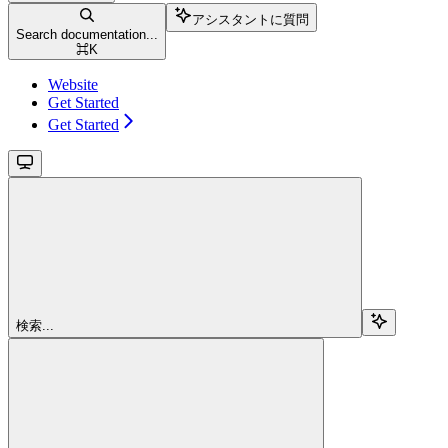
アシスタントに質問
Search documentation...
⌘
K
Website
Get Started
Get Started
検索...