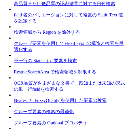
高品質または低品質の認識結果に対する日付検索
field 名のバリエーションに対して複数の Static Text 値
を設定する
検索領域から Region を除外する
グループ要素を使用してFlexiLayoutの構造と検索を最
適化する
単一行の Static Text 要素を検索
RestrictSearchArea で検索領域を制限する
OCR品質がさまざまな文書で、既知または未知の形式
の単一行fieldを検索する
Nearest と FuzzyQuality を使用した要素の検索
グループ要素の検索の最適化
グループ要素の Optional プロパティ