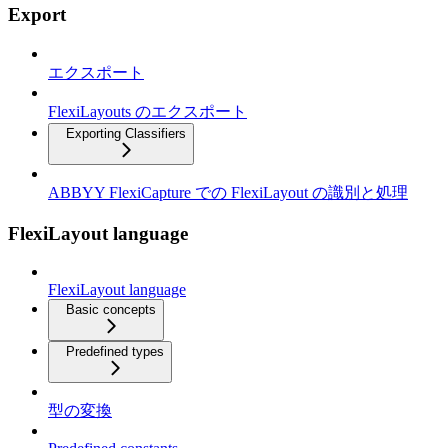
Export
エクスポート
FlexiLayouts のエクスポート
Exporting Classifiers
ABBYY FlexiCapture での FlexiLayout の識別と処理
FlexiLayout language
FlexiLayout language
Basic concepts
Predefined types
型の変換