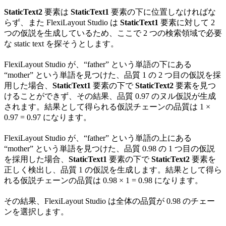
StaticText2
要素は
StaticText1
要素の下に位置しなければな
らず、また FlexiLayout Studio は
StaticText1
要素に対して 2
つの仮説を生成しているため、ここで 2 つの検索領域で必要
な static text を探そうとします。
FlexiLayout Studio が、“father” という単語の下にある
“mother” という単語を見つけた、品質 1 の 2 つ目の仮説を採
用した場合、
StaticText1
要素の下で
StaticText2
要素を見つ
けることができず、その結果、品質 0.97 のヌル仮説が生成
されます。結果として得られる仮説チェーンの品質は 1 ×
0.97 = 0.97 になります。
FlexiLayout Studio が、“father” という単語の上にある
“mother” という単語を見つけた、品質 0.98 の 1 つ目の仮説
を採用した場合、
StaticText1
要素の下で
StaticText2
要素を
正しく検出し、品質 1 の仮説を生成します。結果として得ら
れる仮説チェーンの品質は 0.98 × 1 = 0.98 になります。
その結果、FlexiLayout Studio は全体の品質が 0.98 のチェー
ンを選択します。