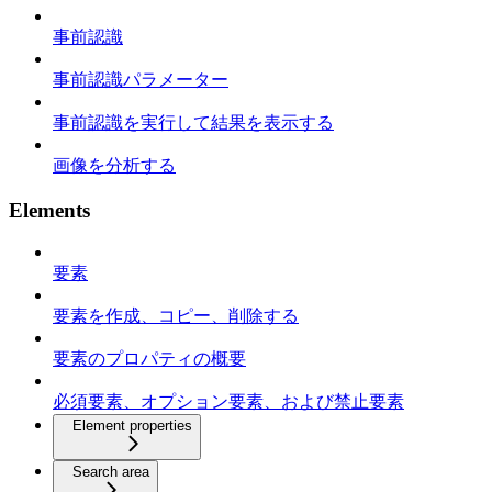
事前認識
事前認識パラメーター
事前認識を実行して結果を表示する
画像を分析する
Elements
要素
要素を作成、コピー、削除する
要素のプロパティの概要
必須要素、オプション要素、および禁止要素
Element properties
Search area