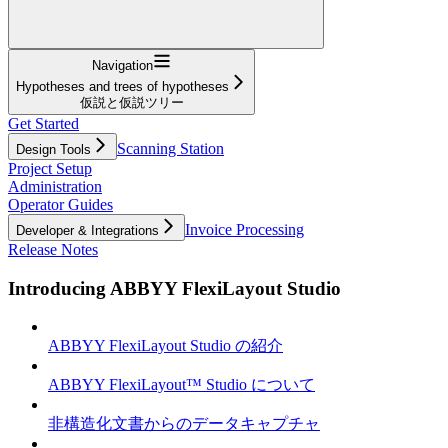
Navigation
Hypotheses and trees of hypotheses
仮説と仮説ツリー
Get Started
Scanning Station
Design Tools
Project Setup
Administration
Operator Guides
Invoice Processing
Developer & Integrations
Release Notes
Introducing ABBYY FlexiLayout Studio
ABBYY FlexiLayout Studio の紹介
ABBYY FlexiLayout™ Studio について
非構造化文書からのデータキャプチャ