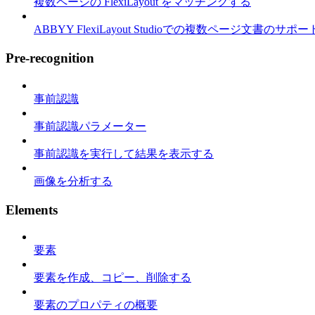
複数ページの FlexiLayout をマッチングする
ABBYY FlexiLayout Studioでの複数ページ文書のサポー
Pre-recognition
事前認識
事前認識パラメーター
事前認識を実行して結果を表示する
画像を分析する
Elements
要素
要素を作成、コピー、削除する
要素のプロパティの概要