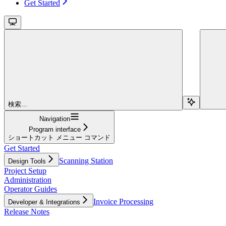
Get Started
検索...
Navigation
Program interface
ショートカット メニュー コマンド
Get Started
Scanning Station
Design Tools
Project Setup
Administration
Operator Guides
Invoice Processing
Developer & Integrations
Release Notes