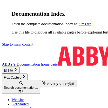
Documentation Index
Fetch the complete documentation index at:
/llms.txt
Use this file to discover all available pages before exploring fur
Skip to main content
ABBYY Documentation
home page
日本語
FlexiCapture
アシスタントに質問
Search documentation...
⌘
K
Website
Get Started