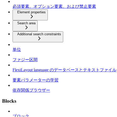
必須要素、オプション要素、および禁止要素
Element properties
Search area
Additional search constraints
単位
ファジー区間
FlexiLayout language のデータベースとテキストファイル
要素パラメーターの学習
依存関係ブラウザー
Blocks
ブロック