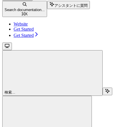
アシスタントに質問
Search documentation...
⌘
K
Website
Get Started
Get Started
検索...