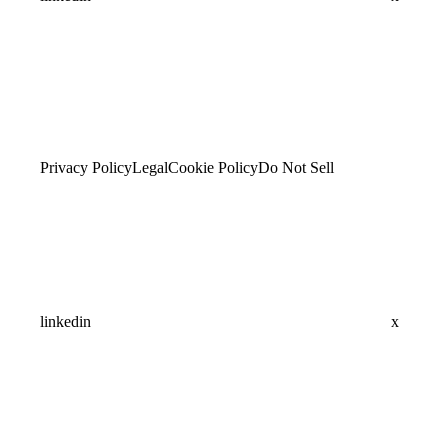
Privacy Policy
Legal
Cookie Policy
Do Not Sell
linkedin
x