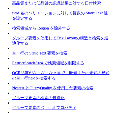
高品質または低品質の認識結果に対する日付検索
field 名のバリエーションに対して複数の Static Text 値
を設定する
検索領域から Region を除外する
グループ要素を使用してFlexiLayoutの構造と検索を最
適化する
単一行の Static Text 要素を検索
RestrictSearchArea で検索領域を制限する
OCR品質がさまざまな文書で、既知または未知の形式
の単一行fieldを検索する
Nearest と FuzzyQuality を使用した要素の検索
グループ要素の検索の最適化
グループ要素の Optional プロパティ