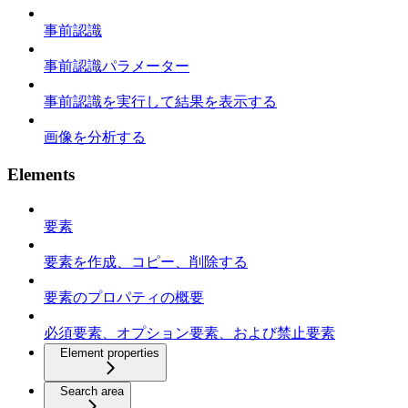
事前認識
事前認識パラメーター
事前認識を実行して結果を表示する
画像を分析する
Elements
要素
要素を作成、コピー、削除する
要素のプロパティの概要
必須要素、オプション要素、および禁止要素
Element properties
Search area