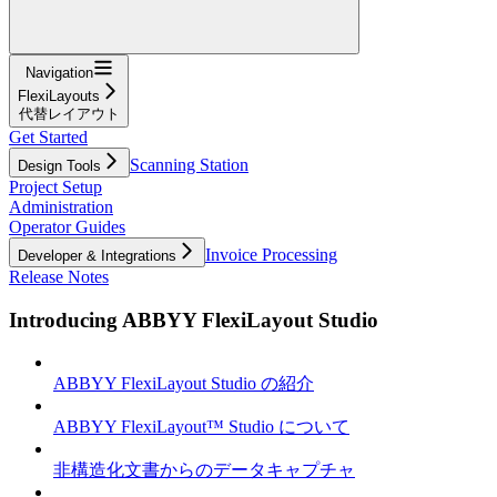
Navigation
FlexiLayouts
代替レイアウト
Get Started
Scanning Station
Design Tools
Project Setup
Administration
Operator Guides
Invoice Processing
Developer & Integrations
Release Notes
Introducing ABBYY FlexiLayout Studio
ABBYY FlexiLayout Studio の紹介
ABBYY FlexiLayout™ Studio について
非構造化文書からのデータキャプチャ