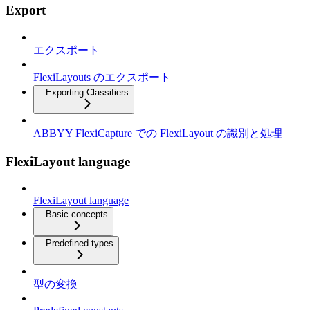
Export
エクスポート
FlexiLayouts のエクスポート
Exporting Classifiers
ABBYY FlexiCapture での FlexiLayout の識別と処理
FlexiLayout language
FlexiLayout language
Basic concepts
Predefined types
型の変換