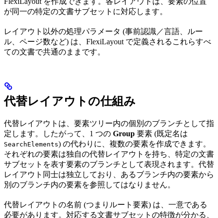
FlexiLayout を作成できます。各レイアウトは、要素の位置
が同一の特定の文書サブセットに対応します。
レイアウト以外の処理パラメータ (事前認識／言語、ルー
ル、ページ数など) は、FlexiLayout で定義されるこれらすべ
ての文書で共通のままです。
代替レイアウトの仕組み
代替レイアウトは、要素ツリー内の個別のブランチとして指
定します。したがって、1 つの
Group
要素 (既定名は
) の代わりに、複数の要素を作成できます。
SearchElements
それぞれの要素は独自の代替レイアウトを持ち、特定の文書
サブセットを表す要素のブランチとして表現されます。代替
レイアウト同士は独立しており、あるブランチ内の要素から
別のブランチ内の要素を参照してはなりません。
代替レイアウトの名前 (つまりルート要素) は、一意である
必要があります。対応する文書サブセットの特徴が分かる、