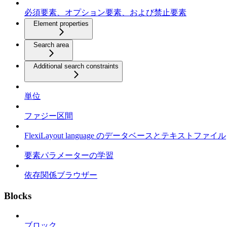
必須要素、オプション要素、および禁止要素
Element properties
Search area
Additional search constraints
単位
ファジー区間
FlexiLayout language のデータベースとテキストファイル
要素パラメーターの学習
依存関係ブラウザー
Blocks
ブロック