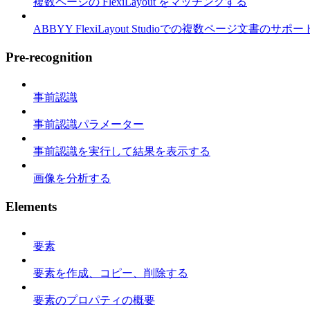
複数ページの FlexiLayout をマッチングする
ABBYY FlexiLayout Studioでの複数ページ文書のサポー
Pre-recognition
事前認識
事前認識パラメーター
事前認識を実行して結果を表示する
画像を分析する
Elements
要素
要素を作成、コピー、削除する
要素のプロパティの概要