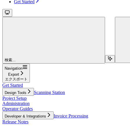
Get Started
検索...
Navigation
Export
エクスポート
Get Started
Scanning Station
Design Tools
Project Setup
Administration
Operator Guides
Invoice Processing
Developer & Integrations
Release Notes