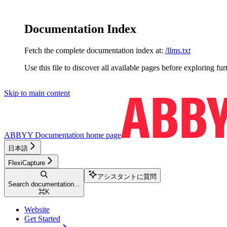
Documentation Index
Fetch the complete documentation index at:
/llms.txt
Use this file to discover all available pages before exploring fur
Skip to main content
ABBYY Documentation
home page
日本語
FlexiCapture
アシスタントに質問
Search documentation...
⌘
K
Website
Get Started