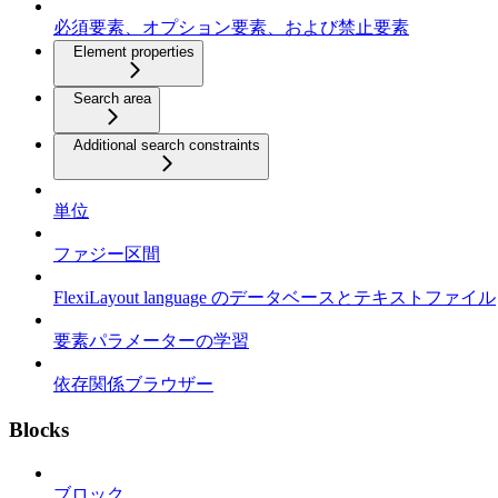
必須要素、オプション要素、および禁止要素
Element properties
Search area
Additional search constraints
単位
ファジー区間
FlexiLayout language のデータベースとテキストファイル
要素パラメーターの学習
依存関係ブラウザー
Blocks
ブロック