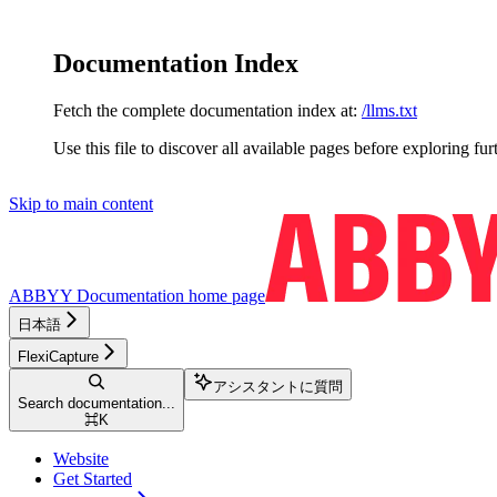
Documentation Index
Fetch the complete documentation index at:
/llms.txt
Use this file to discover all available pages before exploring fur
Skip to main content
ABBYY Documentation
home page
日本語
FlexiCapture
アシスタントに質問
Search documentation...
⌘
K
Website
Get Started