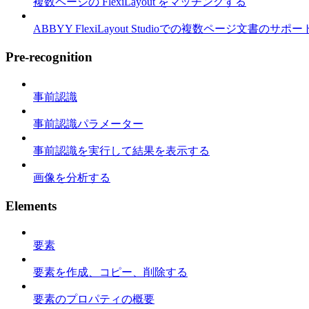
複数ページの FlexiLayout をマッチングする
ABBYY FlexiLayout Studioでの複数ページ文書のサポー
Pre-recognition
事前認識
事前認識パラメーター
事前認識を実行して結果を表示する
画像を分析する
Elements
要素
要素を作成、コピー、削除する
要素のプロパティの概要