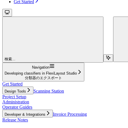
Get Started
検索...
Navigation
Developing classifiers in FlexiLayout Studio
分類器のエクスポート
Get Started
Scanning Station
Design Tools
Project Setup
Administration
Operator Guides
Invoice Processing
Developer & Integrations
Release Notes