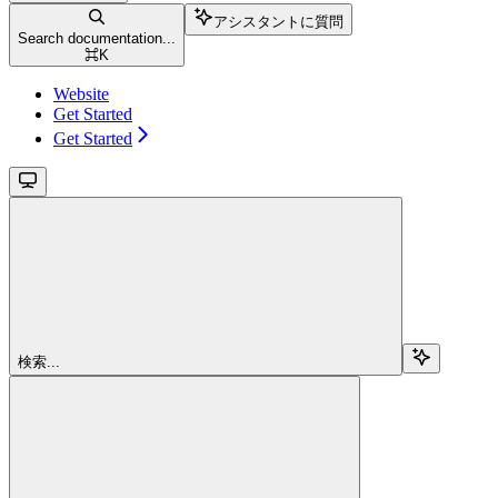
アシスタントに質問
Search documentation...
⌘
K
Website
Get Started
Get Started
検索...