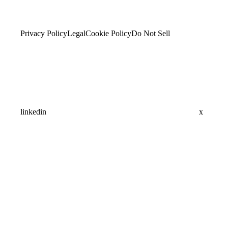
Privacy Policy
Legal
Cookie Policy
Do Not Sell
linkedin
x
Assistant