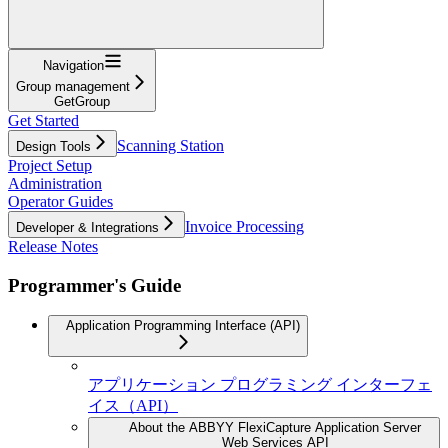
Navigation
Group management
GetGroup
Get Started
Scanning Station
Design Tools
Project Setup
Administration
Operator Guides
Invoice Processing
Developer & Integrations
Release Notes
Programmer's Guide
Application Programming Interface (API)
アプリケーション プログラミング インターフェ
イス（API）
About the ABBYY FlexiCapture Application Server
Web Services API