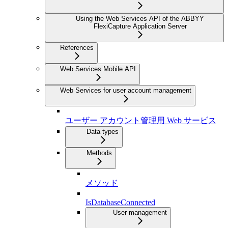
Using the Web Services API of the ABBYY
FlexiCapture Application Server
References
Web Services Mobile API
Web Services for user account management
ユーザー アカウント管理用 Web サービス
Data types
Methods
メソッド
IsDatabaseConnected
User management