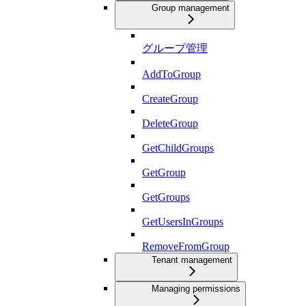
Group management
グループ管理
AddToGroup
CreateGroup
DeleteGroup
GetChildGroups
GetGroup
GetGroups
GetUsersInGroups
RemoveFromGroup
Tenant management
Managing permissions