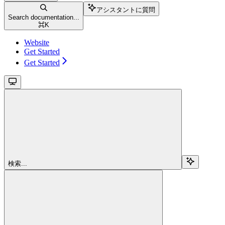
アシスタントに質問
Search documentation...
⌘
K
Website
Get Started
Get Started
検索...