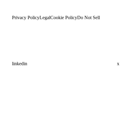
Privacy Policy
Legal
Cookie Policy
Do Not Sell
linkedin
x
Assistant