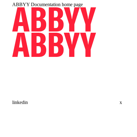
ABBYY Documentation
home page
linkedin
x