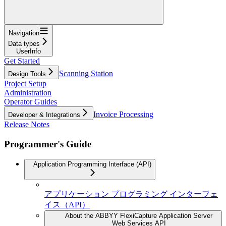
Navigation
Data types
UserInfo
Get Started
Scanning Station
Design Tools
Project Setup
Administration
Operator Guides
Invoice Processing
Developer & Integrations
Release Notes
Programmer's Guide
Application Programming Interface (API)
アプリケーション プログラミング インターフェ
イス（API）
About the ABBYY FlexiCapture Application Server
Web Services API