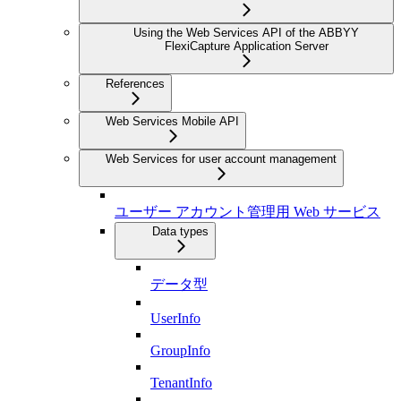
Using the Web Services API of the ABBYY
FlexiCapture Application Server
References
Web Services Mobile API
Web Services for user account management
ユーザー アカウント管理用 Web サービス
Data types
データ型
UserInfo
GroupInfo
TenantInfo