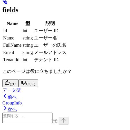
fields
Name
型
説明
Id
int
ユーザー ID
Name
string
ユーザー名
FullName
string
ユーザーの氏名
Email
string
メールアドレス
TenantId
int
テナント ID
このページは役に立ちましたか？
はい
いいえ
データ型
前へ
GroupInfo
次へ
⌘
I