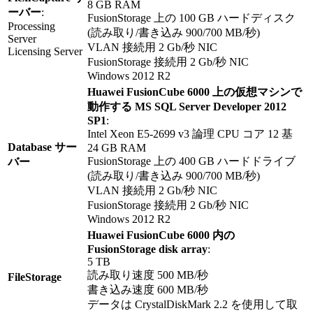
8 GB RAM
ーバー
:
FusionStorage 上の 100 GB ハードディスク
Processing
(読み取り/書き込み 900/700 MB/秒)
Server
VLAN 接続用 2 Gb/秒 NIC
Licensing Server
FusionStorage 接続用 2 Gb/秒 NIC
Windows 2012 R2
Huawei FusionCube 6000 上の仮想マシンで
動作する MS SQL Server Developer 2012
SP1
:
Intel Xeon E5-2699 v3 論理 CPU コア 12 基
Database サー
24 GB RAM
FusionStorage 上の 400 GB ハードドライブ
バー
(読み取り/書き込み 900/700 MB/秒)
VLAN 接続用 2 Gb/秒 NIC
FusionStorage 接続用 2 Gb/秒 NIC
Windows 2012 R2
Huawei FusionCube 6000 内の
FusionStorage disk array
:
5 TB
読み取り速度 500 MB/秒
FileStorage
書き込み速度 600 MB/秒
データは CrystalDiskMark 2.2 を使用して取