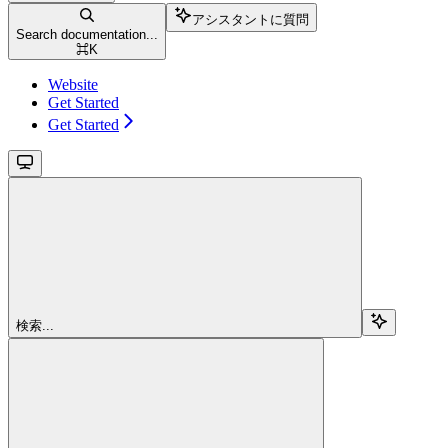
アシスタントに質問
Search documentation...
⌘
K
Website
Get Started
Get Started
検索...