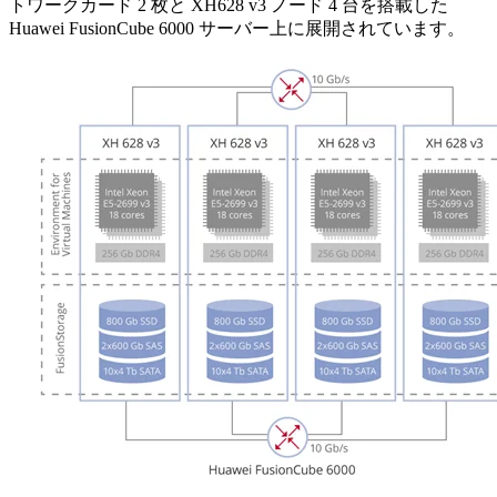
トワークカード 2 枚と XH628 v3 ノード 4 台を搭載した
Huawei FusionCube 6000 サーバー上に展開されています。