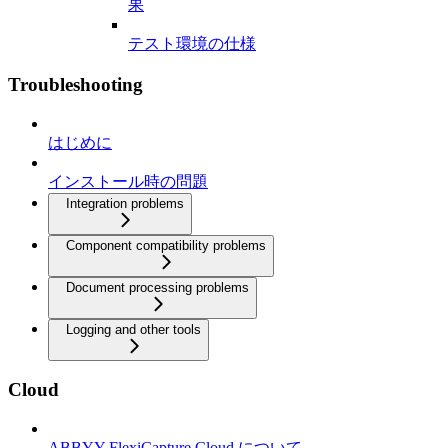
果
テスト環境の仕様
Troubleshooting
はじめに
インストール時の問題
Integration problems
Component compatibility problems
Document processing problems
Logging and other tools
Cloud
ABBYY FlexiCapture Cloud について