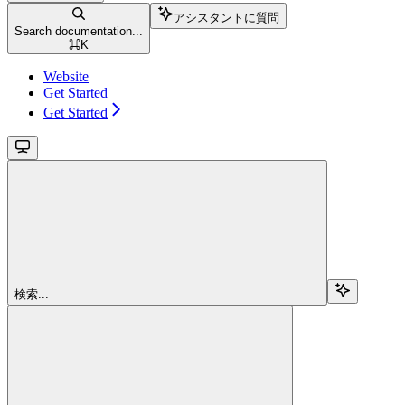
アシスタントに質問
Search documentation...
⌘
K
Website
Get Started
Get Started
検索...