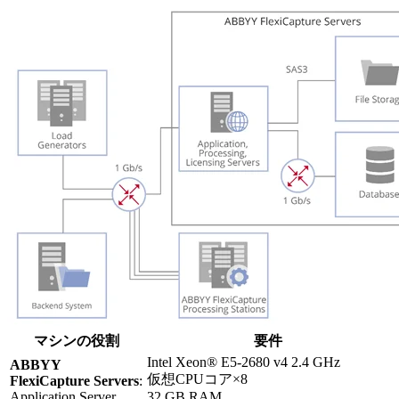
マシンの役割
要件
Intel Xeon® E5-2680 v4 2.4 GHz
ABBYY
仮想CPUコア×8
FlexiCapture Servers
:
Application Server
32 GB RAM