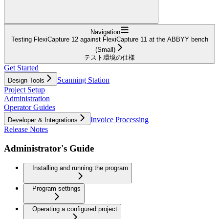
Navigation
Testing FlexiCapture 12 against FlexiCapture 11 at the ABBYY bench
(Small)
テスト環境の仕様
Get Started
Scanning Station
Design Tools
Project Setup
Administration
Operator Guides
Invoice Processing
Developer & Integrations
Release Notes
Administrator's Guide
Installing and running the program
Program settings
Operating a configured project