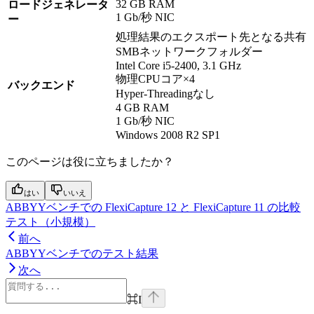
32 GB RAM
ロードジェネレータ
1 Gb/秒 NIC
ー
処理結果のエクスポート先となる共有
SMBネットワークフォルダー
Intel Core i5-2400, 3.1 GHz
物理CPUコア×4
バックエンド
Hyper-Threadingなし
4 GB RAM
1 Gb/秒 NIC
Windows 2008 R2 SP1
このページは役に立ちましたか？
はい
いいえ
ABBYYベンチでの FlexiCapture 12 と FlexiCapture 11 の比較
テスト（小規模）
前へ
ABBYYベンチでのテスト結果
次へ
⌘
I