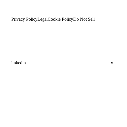
Privacy Policy
Legal
Cookie Policy
Do Not Sell
linkedin
x
Assistant