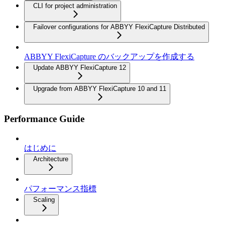
CLI for project administration
Failover configurations for ABBYY FlexiCapture Distributed
ABBYY FlexiCapture のバックアップを作成する
Update ABBYY FlexiCapture 12
Upgrade from ABBYY FlexiCapture 10 and 11
Performance Guide
はじめに
Architecture
パフォーマンス指標
Scaling