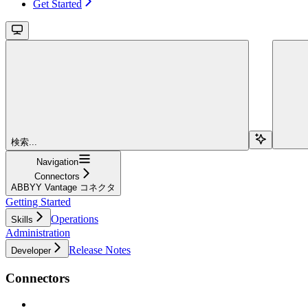
Get Started
検索...
Navigation
Connectors
ABBYY Vantage コネクタ
Getting Started
Operations
Skills
Administration
Release Notes
Developer
Connectors