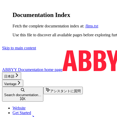
Documentation Index
Fetch the complete documentation index at:
/llms.txt
Use this file to discover all available pages before exploring fur
Skip to main content
ABBYY Documentation
home page
日本語
Vantage
アシスタントに質問
Search documentation...
⌘
K
Website
Get Started