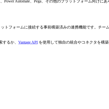
where、UiPath、Power Automate、Pega、その他のプラ
ドパーティのプラットフォームに接続する事前構築済みの連携機能です
索するか、
Vantage API
を使用して独自の統合やコネクタを構築