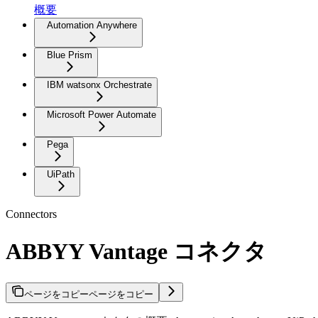
概要
Automation Anywhere
Blue Prism
IBM watsonx Orchestrate
Microsoft Power Automate
Pega
UiPath
Connectors
ABBYY Vantage コネクタ
ページをコピー
ページをコピー