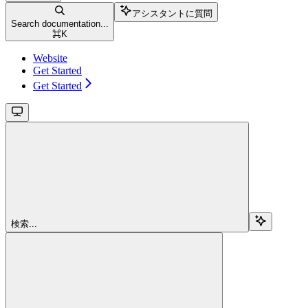
アシスタントに質問
Search documentation...
⌘
K
Website
Get Started
Get Started
検索...