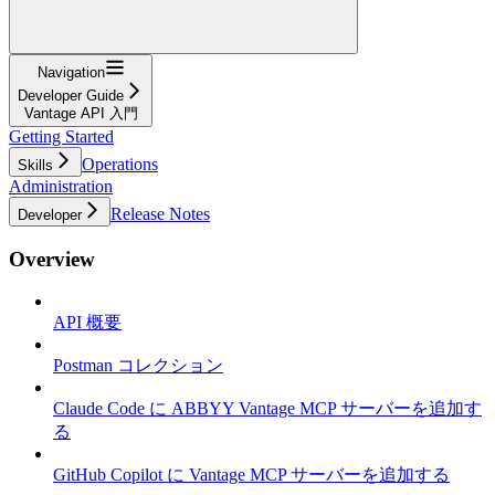
Navigation
Developer Guide
Vantage API 入門
Getting Started
Operations
Skills
Administration
Release Notes
Developer
Overview
API 概要
Postman コレクション
Claude Code に ABBYY Vantage MCP サーバーを追加す
る
GitHub Copilot に Vantage MCP サーバーを追加する