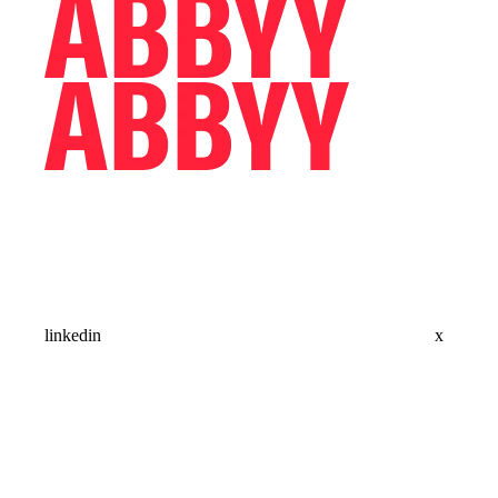
linkedin
x