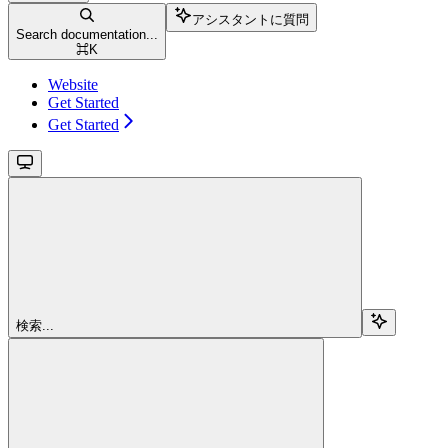
アシスタントに質問
Search documentation...
⌘
K
Website
Get Started
Get Started
検索...