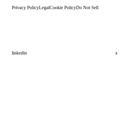
Privacy Policy
Legal
Cookie Policy
Do Not Sell
linkedin
x
Assistant