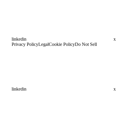
linkedin
x
Privacy Policy
Legal
Cookie Policy
Do Not Sell
linkedin
x
Assistant