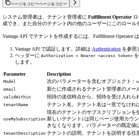
ページをコピー
ページをコピー
システム管理者は、テナント管理者に
Fulfillment Operator
ロ
成でき、また自分のテナント内の他のユーザーにこのロール
Vantage API でテナントを作成するには、Fulfillment Opera
Vantage API で認証します。詳細は
Authentication
を参照
ヘッダーに
を
Authorization = Bearer <access token>
します。
Parameter
Description
次のパラメーターを含むオブジェクト：
Model
u
新たに作成されるテナント管理者のメー
email
招待の送信時点から、招待を受け入れら
validWithin
テナント名。テナント名は一意でなけれ
tenantName
現在のテナントのサブスクリプションを
新しいテナント) は同じページ使用カ
useMySubscription
きなくなります。パラメーターの既定値
テナントの説明。テナントを説明する任
tenantDescription