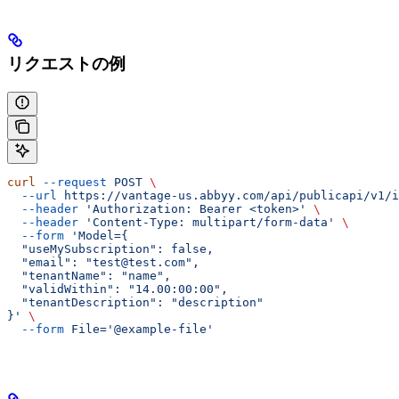
リクエストの例
curl
 --request
 POST
 \
  --url
 https://vantage-us.abbyy.com/api/publicapi/v1/i
  --header
 'Authorization: Bearer <token>'
 \
  --header
 'Content-Type: multipart/form-data'
 \
  --form
 'Model={
  "useMySubscription": false,
  "email": "test@test.com",
  "tenantName": "name",
  "validWithin": "14.00:00:00",
  "tenantDescription": "description"
}'
 \
  --form
 File='@example-file'