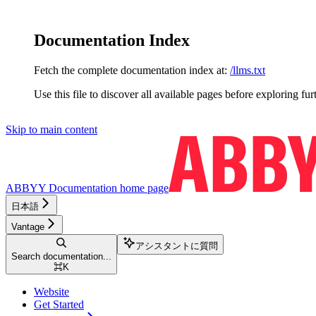
Documentation Index
Fetch the complete documentation index at:
/llms.txt
Use this file to discover all available pages before exploring fur
Skip to main content
ABBYY Documentation
home page
日本語
Vantage
アシスタントに質問
Search documentation...
⌘
K
Website
Get Started