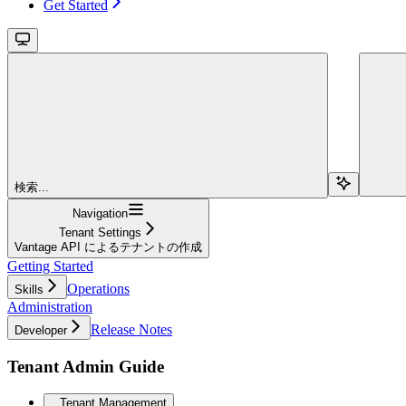
Get Started
検索...
Navigation
Tenant Settings
Vantage API によるテナントの作成
Getting Started
Operations
Skills
Administration
Release Notes
Developer
Tenant Admin Guide
Tenant Management