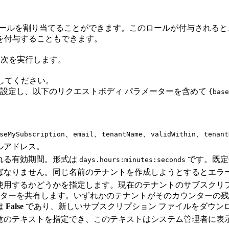
ールを割り当てることができます。このロールが付与されると、テナン
を付与することもできます。
tor は次を実行します。
してください。
設定し、以下のリクエストボディ パラメーターを含めて
{base
、
、
、
、
seMySubscription
email
tenantName
validWithin
tenant
ルアドレス。
れる有効期間。形式は
です。既
days.hours:minutes:seconds
ばなりません。同じ名前のテナントを作成しようとするとエラ
使用するかどうかを指定します。現在のテナントのサブスクリプ
ウンターを共有します。いずれかのテナントがそのカウンターの
は
False
であり、新しいサブスクリプション ファイルをダウン
意のテキストを指定でき、このテキストはシステム管理者に表