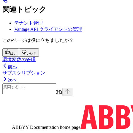
関連トピック
テナント管理
Vantage API クライアントの管理
このページは役に立ちましたか？
はい
いいえ
環境変数の管理
前へ
サブスクリプション
次へ
⌘
I
ABBYY Documentation
home page