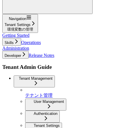
Navigation
Tenant Settings
環境変数の管理
Getting Started
Operations
Skills
Administration
Release Notes
Developer
Tenant Admin Guide
Tenant Management
テナント管理
User Management
Authentication
Tenant Settings