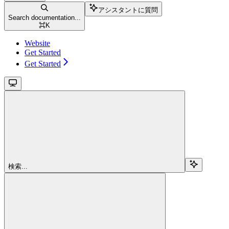
アシスタントに質問
Search documentation...
⌘
K
Website
Get Started
Get Started
検索...