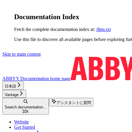
Documentation Index
Fetch the complete documentation index at:
/llms.txt
Use this file to discover all available pages before exploring fur
Skip to main content
ABBYY Documentation
home page
日本語
Vantage
アシスタントに質問
Search documentation...
⌘
K
Website
Get Started