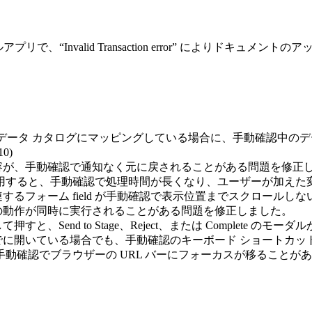
イルアプリで、“Invalid Transaction error” によりドキュメ
l パラメーターを同じデータ カタログにマッピングしている場合に、手動確認
0)
集内容が、手動確認で通知なく元に戻されることがある問題を修正
用すると、手動確認で処理時間が長くなり、ユーザーが加えた
るフォーム field が手動確認で表示位置までスクロールし
の動作が同時に実行されることがある問題を修正しました。
Send to Stage、Reject、または Complete 
ete のモーダルがすでに開いている場合でも、手動確認のキーボード 
動確認でブラウザーの URL バーにフォーカスが移ることが