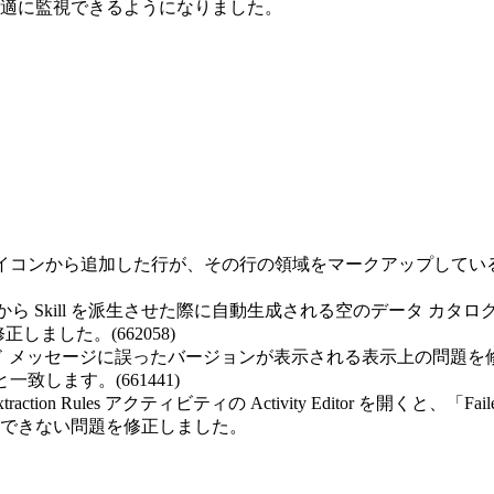
適に監視できるようになりました。
イコンから追加した行が、その行の領域をマークアップしてい
 Skill から Skill を派生させた際に自動生成される空のデータ カタロ
しました。(662058)
アップグレード メッセージに誤ったバージョンが表示される表示上の問題を修正しました
と一致します。(661441)
ill の Extraction Rules アクティビティの Activity Editor を
ードをコピーできない問題を修正しました。