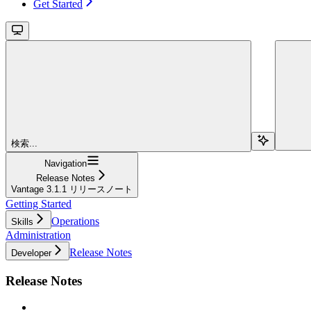
Get Started
検索...
Navigation
Release Notes
Vantage 3.1.1 リリースノート
Getting Started
Operations
Skills
Administration
Release Notes
Developer
Release Notes