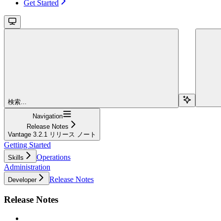
Get Started
検索...
Navigation
Release Notes
Vantage 3.2.1 リリース ノート
Getting Started
Operations
Skills
Administration
Release Notes
Developer
Release Notes