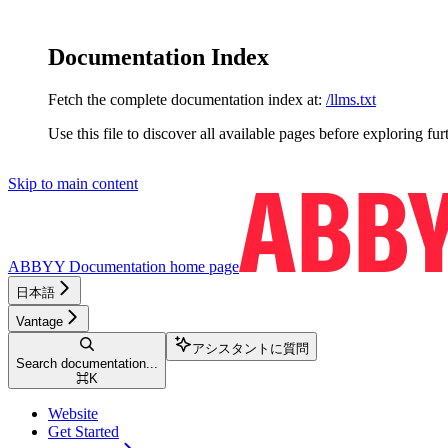
Documentation Index
Fetch the complete documentation index at:
/llms.txt
Use this file to discover all available pages before exploring fur
Skip to main content
ABBYY Documentation
home page
日本語
Vantage
アシスタントに質問
Search documentation...
⌘
K
Website
Get Started