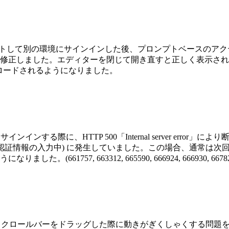
からサインアウトして別の環境にサインインした後、プロンプトベースのアクティ
修正しました。エディターを閉じて開き直すと正しく表示され
が正しくロードされるようになりました。
トにサインインする際に、HTTP 500「Internal server e
、認証情報の入力中) に発生していました。この場合、通常は次
757, 663312, 665590, 666924, 666930, 66782
、特にスクロールバーをドラッグした際に動きがぎくしゃくする問