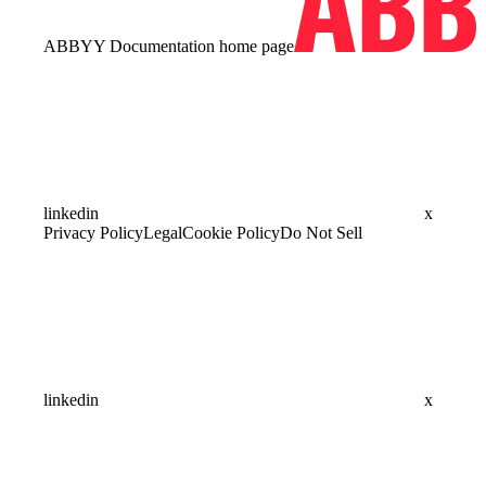
ABBYY Documentation
home page
linkedin
x
Privacy Policy
Legal
Cookie Policy
Do Not Sell
linkedin
x
Assistant