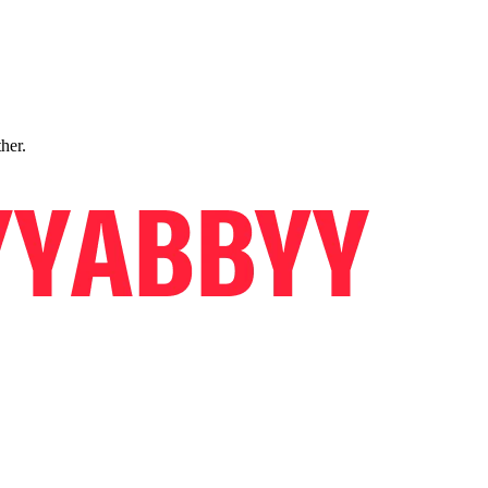
ther.