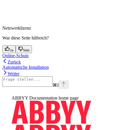
Netzwerklizenz
War diese Seite hilfreich?
Ja
Nein
Online-Schutz
Zurück
Automatische Installation
Weiter
⌘
I
ABBYY Documentation
home page