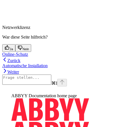
Netzwerklizenz
War diese Seite hilfreich?
Ja
Nein
Online-Schutz
Zurück
Automatische Installation
Weiter
⌘
I
ABBYY Documentation
home page