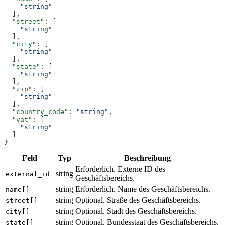
    "string"
  ],
  "street"
: [
    "string"
  ],
  "city"
: [
    "string"
  ],
  "state"
: [
    "string"
  ],
  "zip"
: [
    "string"
  ],
  "country_code"
: 
"string"
,
  "vat"
: [
    "string"
  ]
}
Feld
Typ
Beschreibung
Erforderlich. Externe ID des
string
external_id
Geschäftsbereichs.
string
Erforderlich. Name des Geschäftsbereichs.
name[]
string
Optional. Straße des Geschäftsbereichs.
street[]
string
Optional. Stadt des Geschäftsbereichs.
city[]
string
Optional. Bundesstaat des Geschäftsbereichs.
state[]