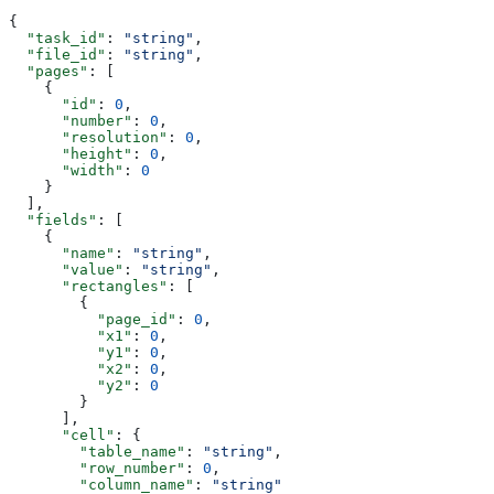
{
  "task_id"
: 
"string"
,
  "file_id"
: 
"string"
,
  "pages"
: [
    {
      "id"
: 
0
,
      "number"
: 
0
,
      "resolution"
: 
0
,
      "height"
: 
0
,
      "width"
: 
0
    }
  ],
  "fields"
: [
    {
      "name"
: 
"string"
,
      "value"
: 
"string"
,
      "rectangles"
: [
        {
          "page_id"
: 
0
,
          "x1"
: 
0
,
          "y1"
: 
0
,
          "x2"
: 
0
,
          "y2"
: 
0
        }
      ],
      "cell"
: {
        "table_name"
: 
"string"
,
        "row_number"
: 
0
,
        "column_name"
: 
"string"