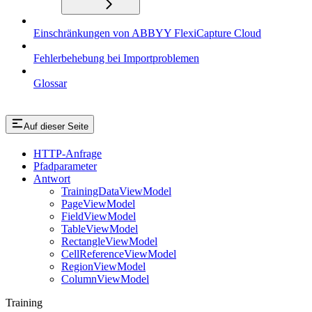
Einschränkungen von ABBYY FlexiCapture Cloud
Fehlerbehebung bei Importproblemen
Glossar
Auf dieser Seite
HTTP-Anfrage
Pfadparameter
Antwort
TrainingDataViewModel
PageViewModel
FieldViewModel
TableViewModel
RectangleViewModel
CellReferenceViewModel
RegionViewModel
ColumnViewModel
Training