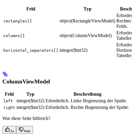
Feld
Typ
Beschr
Erforderl
object(RectangleViewModel)
Rechteck
rectangles[]
Felds.
Erforderl
object(ColumnViewModel)
columns[]
Tabellens
Erforderl
integer($int32)
Horizont
horizontal_separators[]
Tabellent
ColumnViewModel
Feld
Typ
Beschreibung
integer($int32)
Erforderlich. Linke Begrenzung der Spalte.
left
integer($int32)
Erforderlich. Rechte Begrenzung der Spalte.
right
War diese Seite hilfreich?
Ja
Nein