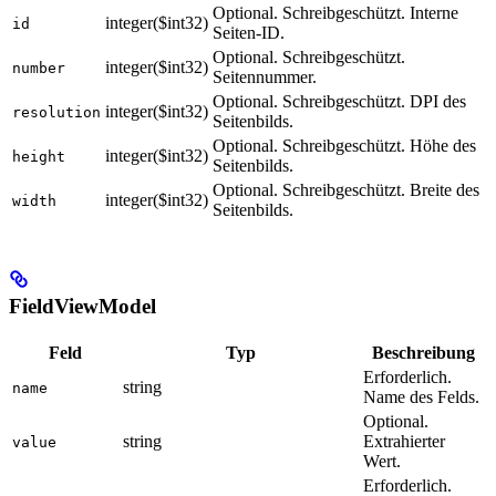
Optional. Schreibgeschützt. Interne
integer($int32)
id
Seiten-ID.
Optional. Schreibgeschützt.
integer($int32)
number
Seitennummer.
Optional. Schreibgeschützt. DPI des
integer($int32)
resolution
Seitenbilds.
Optional. Schreibgeschützt. Höhe des
integer($int32)
height
Seitenbilds.
Optional. Schreibgeschützt. Breite des
integer($int32)
width
Seitenbilds.
FieldViewModel
Feld
Typ
Beschreibung
Erforderlich.
string
name
Name des Felds.
Optional.
string
Extrahierter
value
Wert.
Erforderlich.