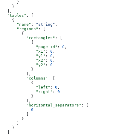
      }
    }
  ],
  "tables"
: [
    {
      "name"
: 
"string"
,
      "regions"
: [
        {
          "rectangles"
: [
            {
              "page_id"
: 
0
,
              "x1"
: 
0
,
              "y1"
: 
0
,
              "x2"
: 
0
,
              "y2"
: 
0
            }
          ],
          "columns"
: [
            {
              "left"
: 
0
,
              "right"
: 
0
            }
          ],
          "horizontal_separators"
: [
            0
          ]
        }
      ]
    }
  ]