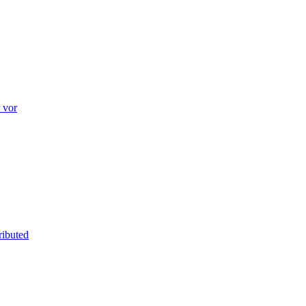
r vor
ibuted