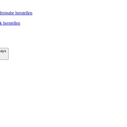
reigabe herstellen
 herstellen
lays