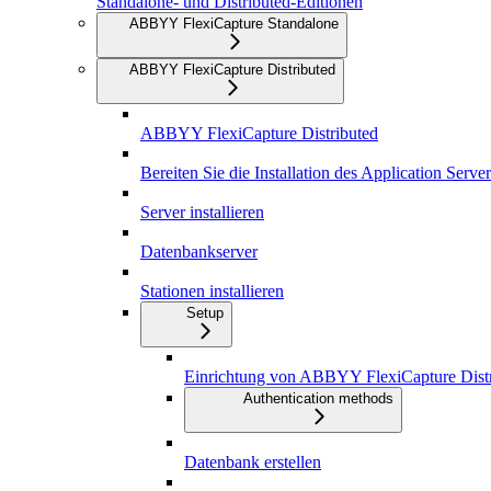
Standalone- und Distributed-Editionen
ABBYY FlexiCapture Standalone
ABBYY FlexiCapture Distributed
ABBYY FlexiCapture Distributed
Bereiten Sie die Installation des Application Serve
Server installieren
Datenbankserver
Stationen installieren
Setup
Einrichtung von ABBYY FlexiCapture Distr
Authentication methods
Datenbank erstellen