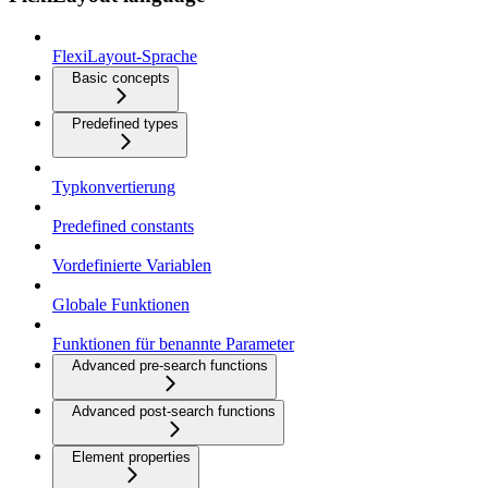
FlexiLayout-Sprache
Basic concepts
Predefined types
Typkonvertierung
Predefined constants
Vordefinierte Variablen
Globale Funktionen
Funktionen für benannte Parameter
Advanced pre-search functions
Advanced post-search functions
Element properties