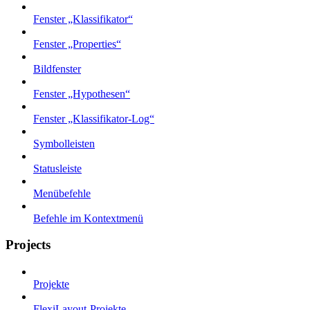
Fenster „Klassifikator“
Fenster „Properties“
Bildfenster
Fenster „Hypothesen“
Fenster „Klassifikator-Log“
Symbolleisten
Statusleiste
Menübefehle
Befehle im Kontextmenü
Projects
Projekte
FlexiLayout-Projekte