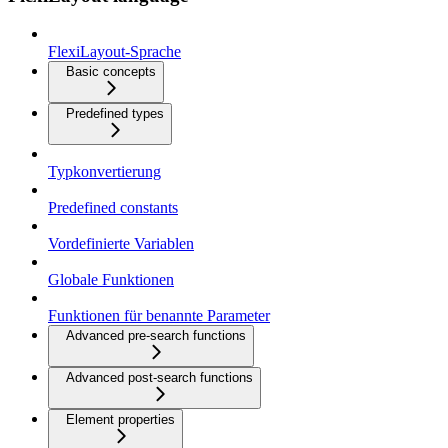
FlexiLayout-Sprache
Basic concepts
Predefined types
Typkonvertierung
Predefined constants
Vordefinierte Variablen
Globale Funktionen
Funktionen für benannte Parameter
Advanced pre-search functions
Advanced post-search functions
Element properties