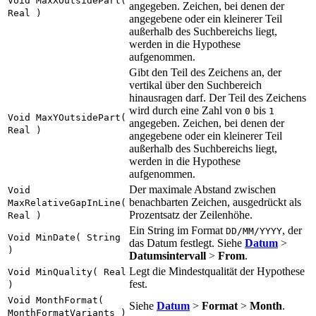
Void MaxXOutsidePart(
angegeben. Zeichen, bei denen der
Real )
angegebene oder ein kleinerer Teil
außerhalb des Suchbereichs liegt,
werden in die Hypothese
aufgenommen.
Gibt den Teil des Zeichens an, der
vertikal über den Suchbereich
hinausragen darf. Der Teil des Zeichens
wird durch eine Zahl von
bis
0
1
Void MaxYOutsidePart(
angegeben. Zeichen, bei denen der
Real )
angegebene oder ein kleinerer Teil
außerhalb des Suchbereichs liegt,
werden in die Hypothese
aufgenommen.
Der maximale Abstand zwischen
Void
benachbarten Zeichen, ausgedrückt als
MaxRelativeGapInLine(
Prozentsatz der Zeilenhöhe.
Real )
Ein String im Format
, der
DD/MM/YYYY
Void MinDate( String
das Datum festlegt. Siehe
Datum
>
)
Datumsintervall
>
From
.
Legt die Mindestqualität der Hypothese
Void MinQuality( Real
fest.
)
Void MonthFormat(
Siehe
Datum
>
Format
>
Month
.
MonthFormatVariants )