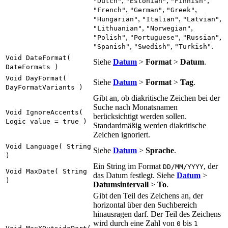
,
,
,
"Dutch"
"Estonian"
"Finnish"
,
,
,
"French"
"German"
"Greek"
,
,
,
"Hungarian"
"Italian"
"Latvian"
,
,
"Lithuanian"
"Norwegian"
,
,
,
"Polish"
"Portuguese"
"Russian"
,
,
.
"Spanish"
"Swedish"
"Turkish"
Void DateFormat(
Siehe
Datum
>
Format
>
Datum
.
DateFormats )
Void DayFormat(
Siehe
Datum
>
Format
>
Tag
.
DayFormatVariants )
Gibt an, ob diakritische Zeichen bei der
Suche nach Monatsnamen
Void IgnoreAccents(
berücksichtigt werden sollen.
Logic value = true )
Standardmäßig werden diakritische
Zeichen ignoriert.
Void Language( String
Siehe
Datum
>
Sprache
.
)
Ein String im Format
, der
DD/MM/YYYY
Void MaxDate( String
das Datum festlegt. Siehe
Datum
>
)
Datumsintervall
>
To
.
Gibt den Teil des Zeichens an, der
horizontal über den Suchbereich
hinausragen darf. Der Teil des Zeichens
wird durch eine Zahl von
bis
0
1