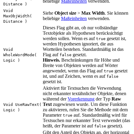
beliebige
Maßeinheiten
verwenden.
Distance )
Void
Siehe
Object size
>
Max Width
. Sie können
MaxObjWidth(
beliebige
Maßeinheiten
verwenden.
Distance )
Dieses Flag gibt an, ob nur vollständige
Textobjekte als Hypothesen berücksichtigt
werden sollen. Wenn es auf
gesetzt ist,
true
werden Hypothesen ignoriert, die aus
Wortteilen bestehen. Standardmäßig ist das
Void
Flag auf
gesetzt.
WholeWordMode(
false
Hinweis.
Beschränkungen für Höhe und
Logic )
Breite von Objekten werden auf Wörter
angewendet, wenn das Flag auf
gesetzt
true
ist, und auf Zeichen, wenn es auf
false
gesetzt ist.
Aktiviert für Textsuchen die Verwendung
nicht erkannter textähnlicher Objekte, denen
während der
Vorerkennung
der Typ
Raw
Text
zugewiesen wurde. Um diese Funktion
Void UseRawText(
zu aktivieren, rufen Sie die Methode mit dem
Logic )
Parameter
auf. Standardmäßig wird für
true
Textsuchen nur erkannter Text verwendet (das
heißt, der Parameter ist auf
gesetzt).
false
Gibt den Anteil des Objekts an, der horizontal