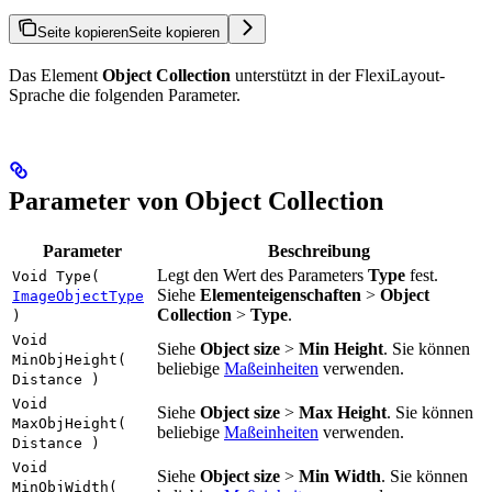
Seite kopieren
Seite kopieren
Das Element
Object Collection
unterstützt in der FlexiLayout-
Sprache die folgenden Parameter.
Parameter von Object Collection
Parameter
Beschreibung
Legt den Wert des Parameters
Type
fest.
Void Type(
Siehe
Elementeigenschaften
>
Object
ImageObjectType
Collection
>
Type
.
)
Void
Siehe
Object size
>
Min Height
. Sie können
MinObjHeight(
beliebige
Maßeinheiten
verwenden.
Distance )
Void
Siehe
Object size
>
Max Height
. Sie können
MaxObjHeight(
beliebige
Maßeinheiten
verwenden.
Distance )
Void
Siehe
Object size
>
Min Width
. Sie können
MinObjWidth(