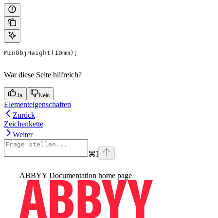
MinObjHeight(10mm);
War diese Seite hilfreich?
Ja
Nein
Elementeigenschaften
Zurück
Zeichenkette
Weiter
⌘
I
ABBYY Documentation
home page