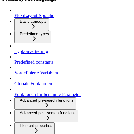
FlexiLayout-Sprache
Basic concepts
Predefined types
Typkonvertierung
Predefined constants
Vordefinierte Variablen
Globale Funktionen
Funktionen für benannte Parameter
Advanced pre-search functions
Advanced post-search functions
Element properties