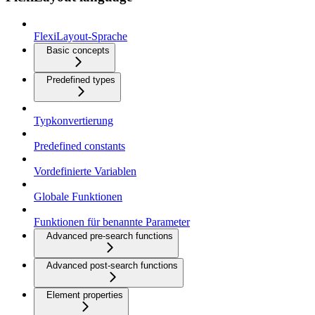
FlexiLayout-Sprache
Basic concepts
Predefined types
Typkonvertierung
Predefined constants
Vordefinierte Variablen
Globale Funktionen
Funktionen für benannte Parameter
Advanced pre-search functions
Advanced post-search functions
Element properties