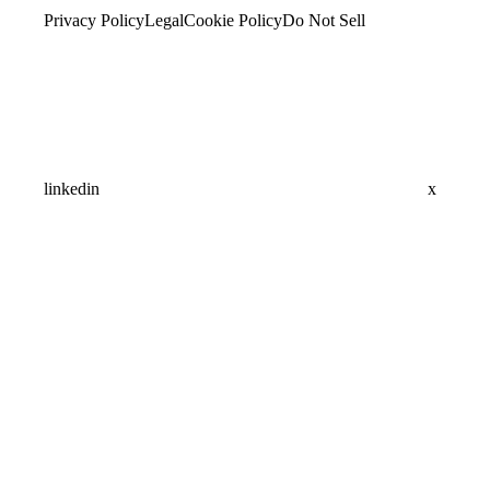
Privacy Policy
Legal
Cookie Policy
Do Not Sell
linkedin
x
Assistant