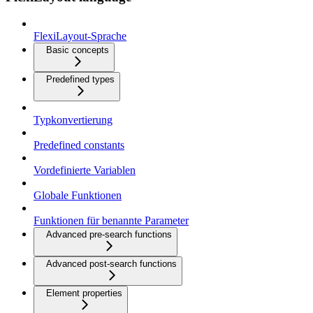
FlexiLayout-Sprache
Basic concepts
Predefined types
Typkonvertierung
Predefined constants
Vordefinierte Variablen
Globale Funktionen
Funktionen für benannte Parameter
Advanced pre-search functions
Advanced post-search functions
Element properties