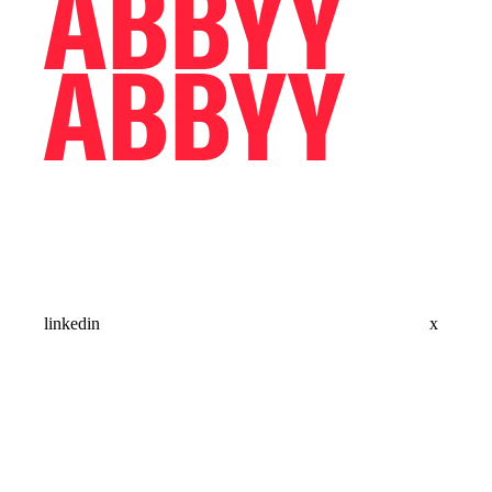
linkedin
x