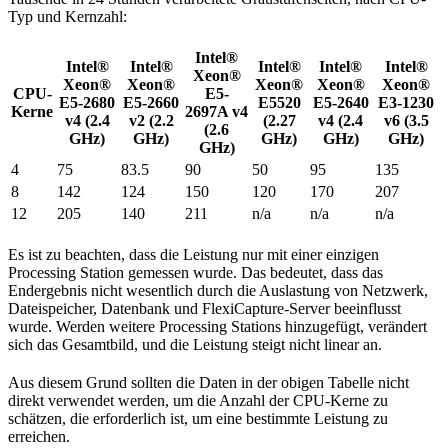
Typ und Kernzahl:
Intel®
Intel®
Intel®
Intel®
Intel®
Intel®
Xeon®
Xeon®
Xeon®
Xeon®
Xeon®
Xeon®
CPU-
E5-
E5-2680
E5-2660
E5520
E5-2640
E3-1230
Kerne
2697A v4
v4 (2.4
v2 (2.2
(2.27
v4 (2.4
v6 (3.5
(2.6
GHz)
GHz)
GHz)
GHz)
GHz)
GHz)
4
75
83.5
90
50
95
135
8
142
124
150
120
170
207
12
205
140
211
n/a
n/a
n/a
Es ist zu beachten, dass die Leistung nur mit einer einzigen
Processing Station gemessen wurde. Das bedeutet, dass das
Endergebnis nicht wesentlich durch die Auslastung von Netzwerk,
Dateispeicher, Datenbank und FlexiCapture-Server beeinflusst
wurde. Werden weitere Processing Stations hinzugefügt, verändert
sich das Gesamtbild, und die Leistung steigt nicht linear an.
Aus diesem Grund sollten die Daten in der obigen Tabelle nicht
direkt verwendet werden, um die Anzahl der CPU-Kerne zu
schätzen, die erforderlich ist, um eine bestimmte Leistung zu
erreichen.