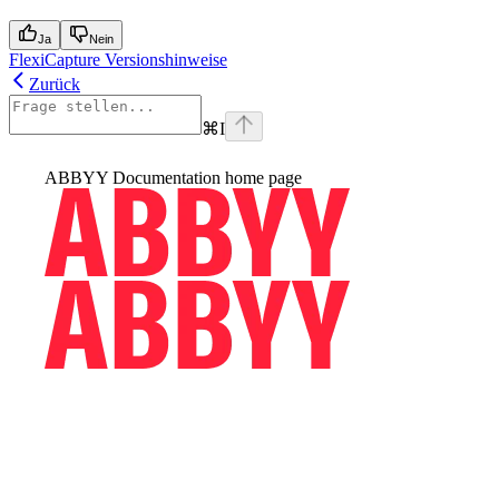
Ja
Nein
FlexiCapture Versionshinweise
Zurück
⌘
I
ABBYY Documentation
home page