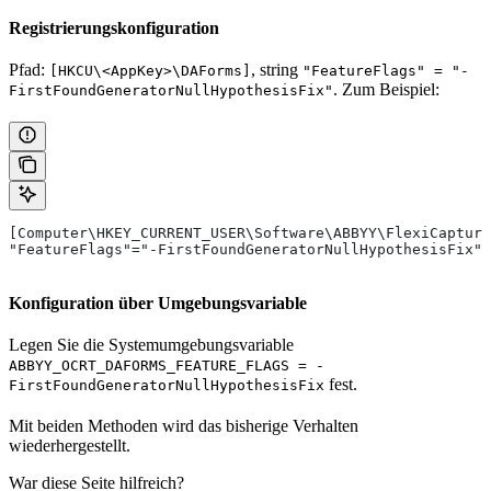
Registrierungskonfiguration
Pfad:
, string
[HKCU\<AppKey>\DAForms]
"FeatureFlags" = "-
. Zum Beispiel:
FirstFoundGeneratorNullHypothesisFix"
[Computer\HKEY_CURRENT_USER\Software\ABBYY\FlexiCapture
"FeatureFlags"="-FirstFoundGeneratorNullHypothesisFix"
Konfiguration über Umgebungsvariable
Legen Sie die Systemumgebungsvariable
ABBYY_OCRT_DAFORMS_FEATURE_FLAGS = -
fest.
FirstFoundGeneratorNullHypothesisFix
Mit beiden Methoden wird das bisherige Verhalten
wiederhergestellt.
War diese Seite hilfreich?