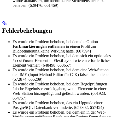
wurde aktualisiert, um identifizierte Sicherheitslücken zu
beheben. (629476, 661469)
Fehlerbehebungen
Es wurde ein Problem behoben, bei dem die Option
Farbmarkierungen entfernen
in einem Profil zur
Bildoptimierung keine Wirkung hatte. (607594)
Es wurde ein Problem behoben, bei dem sich ein optionales
-Element in FlexiLayout wie ein erforderliches
FirstFound
Element verhielt. (648498, 653657)
Es wurde ein Problem behoben, bei dem eine Web-Station
den IME (Input Method Editor für CJK) falsch behandelte.
(572874, 655209)
Es wurde ein Problem behoben, bei dem Regelprüfungen
falsche Ergebnisse zurückgaben, wenn Elemente in einer
Web-Station hinzugefügt und gelöscht wurden. (601923,
654757)
Es wurde ein Problem behoben, das ein Upgrade einer
PostgreSQL-Datenbank verhinderte. (657302, 657454)
Es wurde ein Problem behoben, bei dem ein in der Web-
Verifizierung geöffneter Batch aus der Project Setup Station