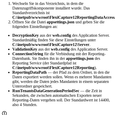
Wechseln Sie in das Verzeichnis, in dem die
Datenzugriffskomponente installiert wurde. Das
Standardverzeichnis ist
C:\inetpub\wwwroot\FlexiCapture12ReportingDataAccess
Öffnen Sie die Datei
appsettings.json
und geben Sie die
folgenden Einstellungen an:
DecryptionKey
aus der
web.config
des Application Server.
Standardmäßig finden Sie diese Einstellungen unter
C:\inetpub\wwwroot\FlexiCapture12\Server
.
ValidationKey
aus der
web.config
des Application Server.
ConnectionString
für die Verbindung mit der Reporting-
Datenbank. Sie finden ihn in der
appsettings.json
des
Reporting Service (der Standardpfad ist
C:\inetpub\wwwroot\FlexiCapture12Reporting
).
ReportingDataPath
— der Pfad zu dem Ordner, in den die
Daten exportiert werden sollen. Wenn es mehrere Mandanten
gibt, werden die Daten jedes Mandanten in einem separaten
Unterordner gespeichert.
RunTenantsDataGenerationPeriodSec
— die Zeit in
Sekunden, die zwischen automatischen Exporten neuer
Reporting-Daten vergehen soll. Der Standardwert ist 14400,
also 4 Stunden.