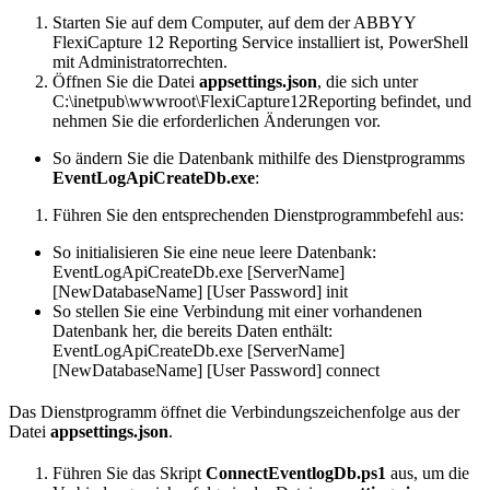
Starten Sie auf dem Computer, auf dem der ABBYY
FlexiCapture 12 Reporting Service installiert ist, PowerShell
mit Administratorrechten.
Öffnen Sie die Datei
appsettings.json
, die sich unter
C:\inetpub\wwwroot\FlexiCapture12Reporting befindet, und
nehmen Sie die erforderlichen Änderungen vor.
So ändern Sie die Datenbank mithilfe des Dienstprogramms
EventLogApiCreateDb.exe
:
Führen Sie den entsprechenden Dienstprogrammbefehl aus:
So initialisieren Sie eine neue leere Datenbank:
EventLogApiCreateDb.exe [ServerName]
[NewDatabaseName] [User Password] init
So stellen Sie eine Verbindung mit einer vorhandenen
Datenbank her, die bereits Daten enthält:
EventLogApiCreateDb.exe [ServerName]
[NewDatabaseName] [User Password] connect
Das Dienstprogramm öffnet die Verbindungszeichenfolge aus der
Datei
appsettings.json
.
Führen Sie das Skript
ConnectEventlogDb.ps1
aus, um die