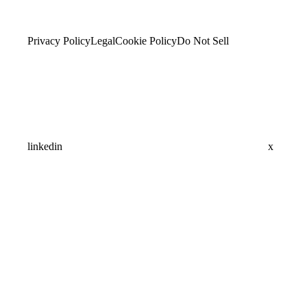
Privacy Policy
Legal
Cookie Policy
Do Not Sell
linkedin
x
Assistant